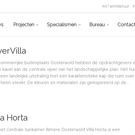
2
Arc
architectuur
K
ws
Projecten
Specialismen
Bureau
Contac
verVilla
 lommerrijke buitenplaats Oosterwold hebben de opdrachtgevers 
 kavel aan de centrale vijver van het landschappelijke plan. Het hu
 een landelijke uitstraling met een karakteristieke kap die ruim over
 heen steekt. De kleuren en materialen zijn geïnspireerd op de...
la Horta
 met centrale tuinkamer Almere Oosterwold Villa Horta is een