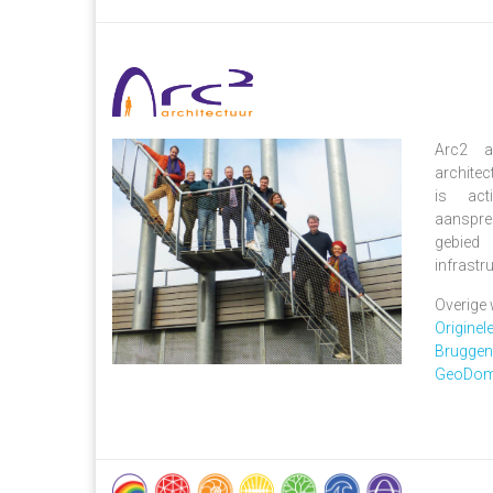
Arc2 ar
architec
is act
aanspre
gebied 
infrastru
Overige 
Originel
BruggenA
GeoDome