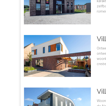
karak
zelfb
romei
Vil
Ontwe
ontwe
woonh
creëe
Vil
Woonh
de No