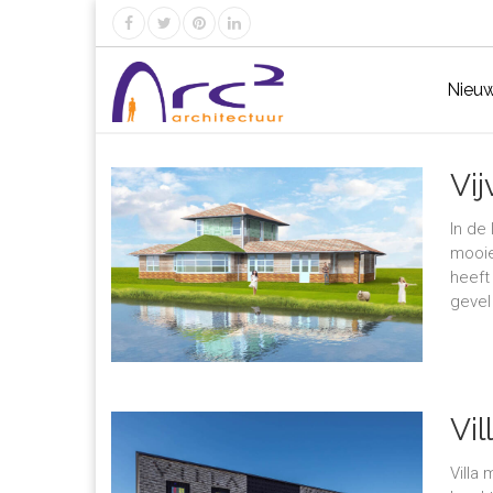
Nieu
Vij
In de
mooie
heeft
gevel
Vil
Villa