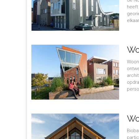
heeft
geori
elkaar
Wo
Woonh
ontwe
archi
opdra
persoo
Wo
Bioba
parti