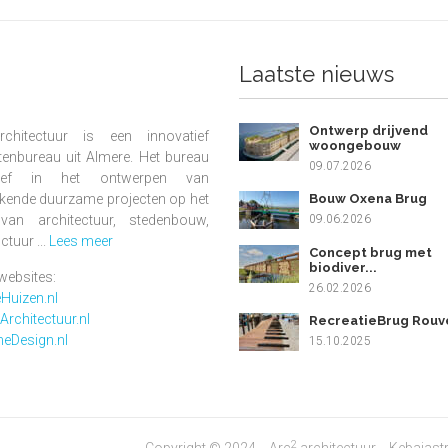
Laatste nieuws
Ontwerp drijvend
chitectuur is een innovatief
woongebouw
tenbureau uit Almere. Het bureau
09.07.2026
ief in het ontwerpen van
Bouw Oxena Brug
kende duurzame projecten op het
09.06.2026
van architectuur, stedenbouw,
ctuur ...
Lees meer
Concept brug met
biodiver...
websites:
26.02.2026
eHuizen.nl
rchitectuur.nl
RecreatieBrug Rouvee
Design.nl
15.10.2025
2