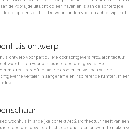
 aan de voorzijde uitzicht op een haven en is aan de achterzijde
enteerd op een zen-tuin. De woonruimten voor en achter zijn met
...
onhuis ontwerp
uis ontwerp voor particuliere opdrachtgevers Arc2 architectuur
rpt woonhuizen voor particuliere opdrachtgevers. Het
tectenbureau streeft ernaar de dromen en wensen van de
chtgever te vertalen in aangename en inspirerende ruimten. In ee
nlijke...
onschuur
sed woonhuis in landelijke context Arc2 architectuur heeft van ee
culiere opdrachtgever opdracht gekregen een ontwerp te maken v