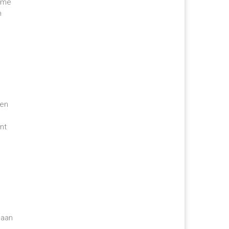
uime
n
een
nt
 aan
s