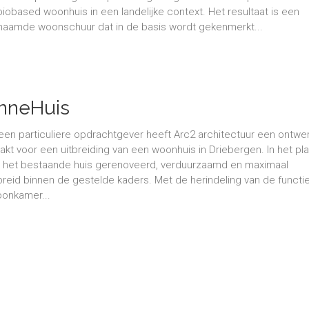
iobased woonhuis in een landelijke context. Het resultaat is een
aamde woonschuur dat in de basis wordt gekenmerkt...
nneHuis
een particuliere opdrachtgever heeft Arc2 architectuur een ontwe
kt voor een uitbreiding van een woonhuis in Driebergen. In het pl
 het bestaande huis gerenoveerd, verduurzaamd en maximaal
breid binnen de gestelde kaders. Met de herindeling van de functie
onkamer...