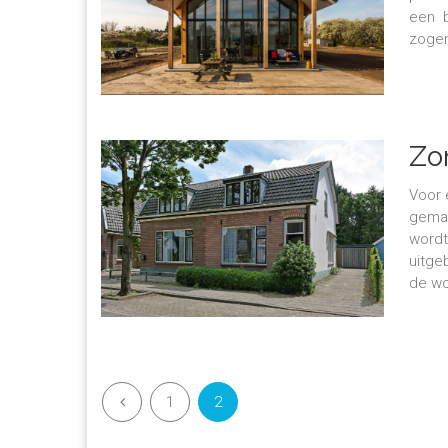
een b
zogen
Zo
Voor 
gemaa
wordt
uitge
de wo
1
2