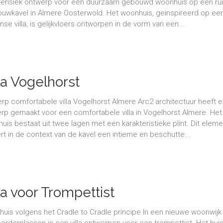
terisiek ontwerp voor een duurzaam gebouwd woonhuis op een r
ouwkavel in Almere Oosterwold. Het woonhuis, geinspireerd op ee
nse villa, is gelijkvloers ontworpen in de vorm van een...
la Vogelhorst
rp comfortabele villa Vogelhorst Almere Arc2 architectuur heeft 
rp gemaakt voor een comfortabele villa in Vogelhorst Almere. Het
uis bestaat uit twee lagen met een karakteristieke plint. Dit eleme
rt in de context van de kavel een intieme en beschutte...
la voor Trompettist
uis volgens het Cradle to Cradle principe In een nieuwe woonwijk
orderplassen is een villa ontworpen voor een trompettist. Het hui