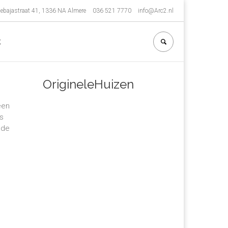
ebajastraat 41, 1336 NA Almere
036 521 7770
info@Arc2.nl
t
OrigineleHuizen
een
is
 de