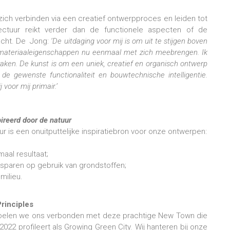
zich verbinden via een creatief ontwerpproces en leiden tot
tectuur reikt verder dan de functionele aspecten of de
racht. De Jong:
‘De uitdaging voor mij is om uit te stijgen boven
 materiaaleigenschappen nu eenmaal met zich meebrengen. Ik
aken. De kunst is om een uniek, creatief en organisch ontwerp
e gewenste functionaliteit en bouwtechnische intelligentie.
 voor mij primair.’
ireerd door de natuur
uur is een onuitputtelijke inspiratiebron voor onze ontwerpen:
aal resultaat;
esparen op gebruik van grondstoffen;
milieu.
Principles
voelen we ons verbonden met deze prachtige New Town die
2022 profileert als Growing Green City. Wij hanteren bij onze