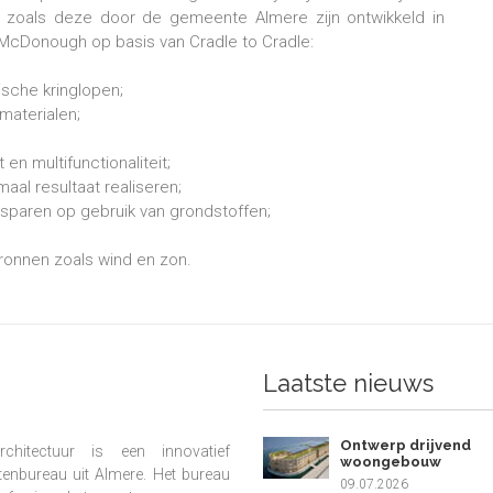
 zoals deze door de gemeente Almere zijn ontwikkeld in
McDonough op basis van Cradle to Cradle:
ische kringlopen;
materialen;
it en multifunctionaliteit;
al resultaat realiseren;
esparen op gebruik van grondstoffen;
bronnen zoals wind en zon.
Laatste nieuws
Ontwerp drijvend
chitectuur is een innovatief
woongebouw
tenbureau uit Almere. Het bureau
09.07.2026