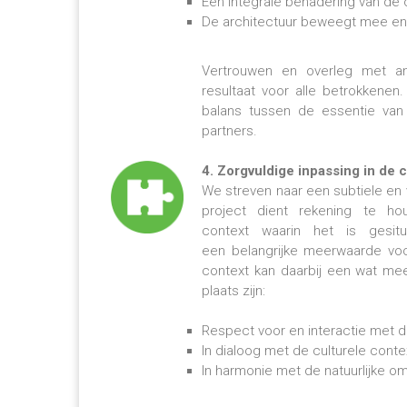
Een integrale benadering van de
De architectuur beweegt mee en i
Vertrouwen en overleg met an
resultaat voor alle betrokkenen.
balans tussen de essentie va
partners.
4. Zorgvuldige inpassing in de 
We streven naar een subtiele en
project dient rekening te hou
context waarin het is gesit
een belangrijke meerwaarde voor
context kan daarbij een wat mee
plaats zijn:
Respect voor en interactie met d
In dialoog met de culturele conte
In harmonie met de natuurlijke o