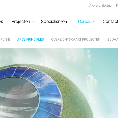
2
Arc
architectuur
K
ws
Projecten
Specialismen
Bureau
Contac
PVISIE
ARC2 PRINCIPLES
OVERZICHTSKAART PROJECTEN
25 JA