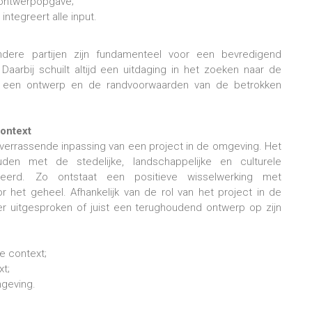
 ontwerpopgave;
ntegreert alle input.
dere partijen zijn fundamenteel voor een bevredigend
 Daarbij schuilt altijd een uitdaging in het zoeken naar de
n een ontwerp en de randvoorwaarden van de betrokken
context
 verrassende inpassing van een project in de omgeving. Het
den met de stedelijke, landschappelijke en culturele
ueerd. Zo ontstaat een positieve wisselwerking met
 het geheel. Afhankelijk van de rol van het project in de
r uitgesproken of juist een terughoudend ontwerp op zijn
e context;
xt;
mgeving.