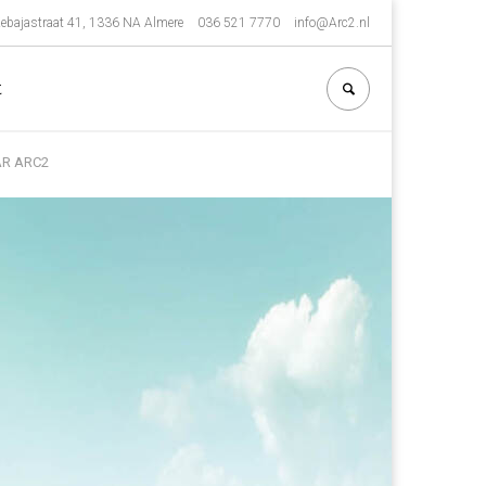
ebajastraat 41, 1336 NA Almere
036 521 7770
info@Arc2.nl
t
AR ARC2