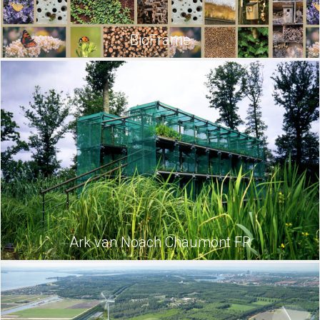
BioFrame
Ark van Noach Chaumont FR