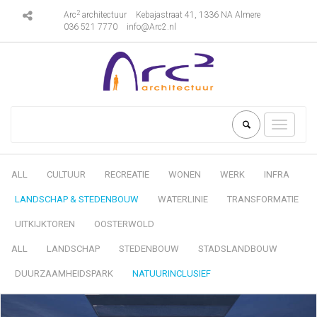
2
Arc
architectuur
Kebajastraat 41, 1336 NA Almere
036 521 7770
info@Arc2.nl
Toggle
navigati
ALL
CULTUUR
RECREATIE
WONEN
WERK
INFRA
LANDSCHAP & STEDENBOUW
WATERLINIE
TRANSFORMATIE
UITKIJKTOREN
OOSTERWOLD
ALL
LANDSCHAP
STEDENBOUW
STADSLANDBOUW
DUURZAAMHEIDSPARK
NATUURINCLUSIEF