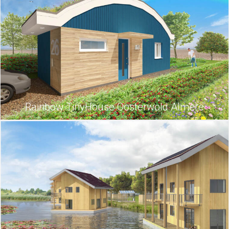
Rainbow TinyHouse Oosterwold Almere