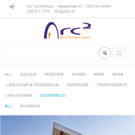
2
Arc
architectuur
Kebajastraat 41, 1336 NA Almere
036 521 7770
info@Arc2.nl
Toggle
navigati
ALL
CULTUUR
RECREATIE
WONEN
WERK
INFRA
LANDSCHAP & STEDENBOUW
WATERLINIE
TRANSFORMATIE
UITKIJKTOREN
OOSTERWOLD
ALL
WOONHUIS