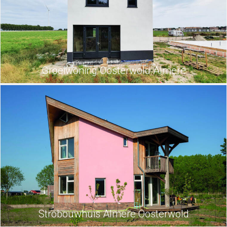
Groeiwoning Oosterwold Almere
Strobouwhuis Almere Oosterwold