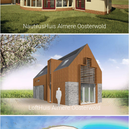
NautilusHuis Almere Oosterwold
LoftHuis Almere Oosterwold