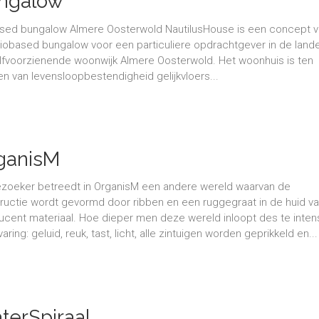
ngalow
sed bungalow Almere Oosterwold NautilusHouse is een concept 
iobased bungalow voor een particuliere opdrachtgever in de lande
lfvoorzienende woonwijk Almere Oosterwold. Het woonhuis is ten
en van levensloopbestendigheid gelijkvloers...
ganisM
zoeker betreedt in OrganisM een andere wereld waarvan de
ructie wordt gevormd door ribben en een ruggegraat in de huid v
lucent materiaal. Hoe dieper men deze wereld inloopt des te inten
aring: geluid, reuk, tast, licht, alle zintuigen worden geprikkeld en...
terSpiraal