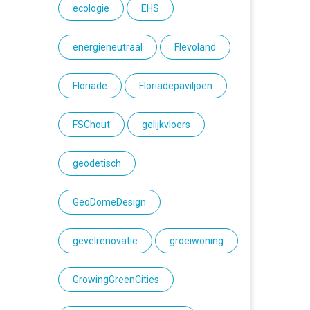
ecologie
EHS
energieneutraal
Flevoland
Floriade
Floriadepaviljoen
FSChout
gelijkvloers
geodetisch
GeoDomeDesign
gevelrenovatie
groeiwoning
GrowingGreenCities