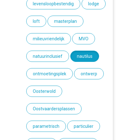
levensloopbestendig
lodge
loft
masterplan
milieuvriendelijk
MVO
natuurinclusief
nautilus
ontmoetingsplek
ontwerp
Oosterwold
Oostvaardersplassen
parametrisch
particulier