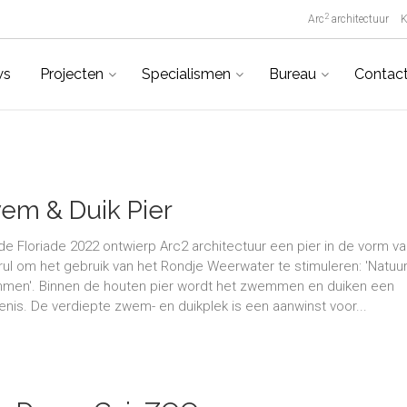
2
Arc
architectuur
K
ws
Projecten
Specialismen
Bureau
Contac
em & Duik Pier
de Floriade 2022 ontwierp Arc2 architectuur een pier in de vorm v
rul om het gebruik van het Rondje Weerwater te stimuleren: 'Natuurl
en'. Binnen de houten pier wordt het zwemmen en duiken een
enis. De verdiepte zwem- en duikplek is een aanwinst voor...