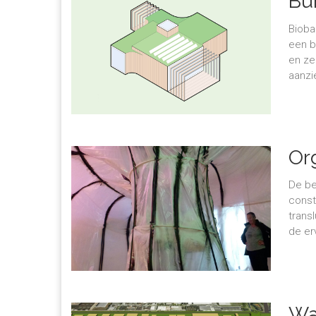
Bu
Bioba
een b
en ze
aanzi
Or
De be
const
trans
de erv
Wa