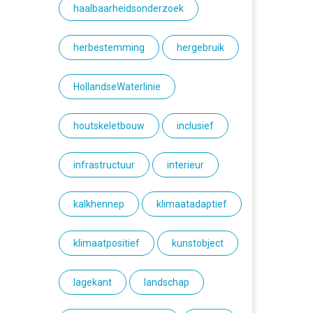
haalbaarheidsonderzoek
herbestemming
hergebruik
HollandseWaterlinie
houtskeletbouw
inclusief
infrastructuur
interieur
kalkhennep
klimaatadaptief
klimaatpositief
kunstobject
lagekant
landschap