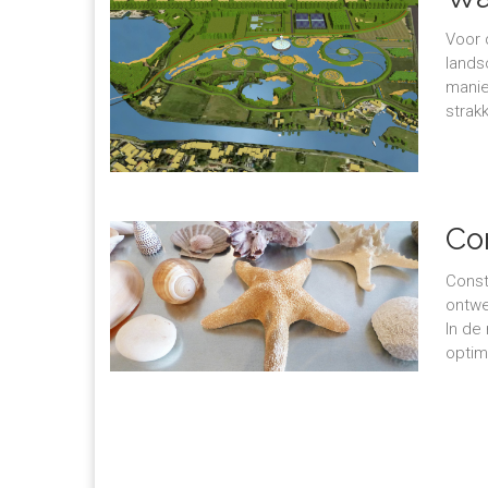
Voor 
lands
manie
strak
Co
Const
ontwe
In de
optim