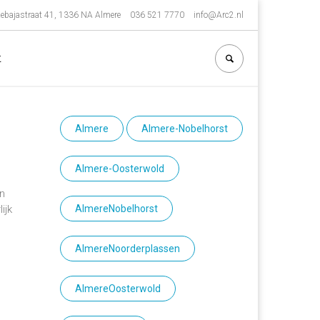
ebajastraat 41, 1336 NA Almere
036 521 7770
info@Arc2.nl
t
Almere
Almere-Nobelhorst
Almere-Oosterwold
an
ijk
AlmereNobelhorst
AlmereNoorderplassen
AlmereOosterwold