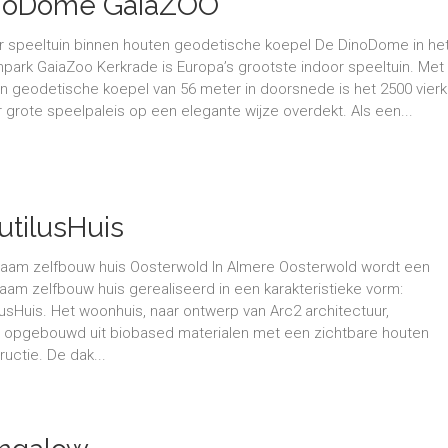
noDome GaiaZOO
r speeltuin binnen houten geodetische koepel De DinoDome in he
npark GaiaZoo Kerkrade is Europa’s grootste indoor speeltuin. Met
n geodetische koepel van 56 meter in doorsnede is het 2500 vier
 grote speelpaleis op een elegante wijze overdekt. Als een...
utilusHuis
aam zelfbouw huis Oosterwold In Almere Oosterwold wordt een
aam zelfbouw huis gerealiseerd in een karakteristieke vorm:
lusHuis. Het woonhuis, naar ontwerp van Arc2 architectuur,
 opgebouwd uit biobased materialen met een zichtbare houten
ructie. De dak...