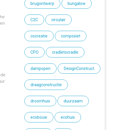
brugontwerp
bungalow
che
C2C
circulair
een
cocreatie
composiet
CPO
cradletocradle
dampopen
DesignConstruct
 de
ur:
draagconstructie
droomhuis
duurzaam
ecobouw
ecohuis