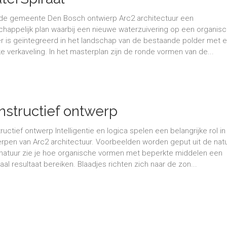
de gemeente Den Bosch ontwierp Arc2 architectuur een
chappelijk plan waarbij een nieuwe waterzuivering op een organis
r is geïntegreerd in het landschap van de bestaande polder met 
ke verkaveling. In het masterplan zijn de ronde vormen van de...
nstructief ontwerp
ructief ontwerp Intelligentie en logica spelen een belangrijke rol in
rpen van Arc2 architectuur. Voorbeelden worden geput uit de natu
 natuur zie je hoe organische vormen met beperkte middelen een
aal resultaat bereiken. Blaadjes richten zich naar de zon...