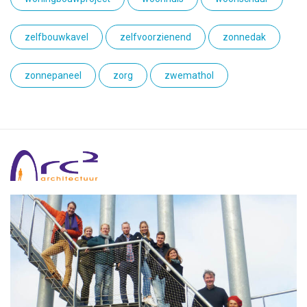
zelfbouwkavel
zelfvoorzienend
zonnedak
zonnepaneel
zorg
zwemathol