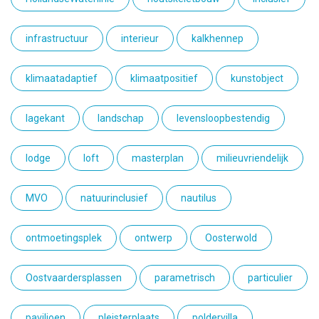
infrastructuur
interieur
kalkhennep
klimaatadaptief
klimaatpositief
kunstobject
lagekant
landschap
levensloopbestendig
lodge
loft
masterplan
milieuvriendelijk
MVO
natuurinclusief
nautilus
ontmoetingsplek
ontwerp
Oosterwold
Oostvaardersplassen
parametrisch
particulier
paviljoen
pleisterplaats
poldervilla