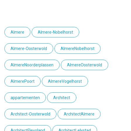
Almere
Almere-Nobelhorst
Almere-Oosterwold
AlmereNobelhorst
AlmereNoorderplassen
AlmereOosterwold
AlmerePoort
AlmereVogelhorst
appartementen
Architect
Architect-Oosterwold
ArchitectAlmere
ArchitectFlevoland
ArchitectLelystad