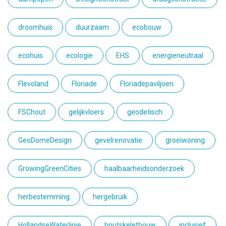
droomhuis
duurzaam
ecobouw
ecohuis
ecologie
EHS
energieneutraal
Flevoland
Floriade
Floriadepaviljoen
FSChout
gelijkvloers
geodetisch
GeoDomeDesign
gevelrenovatie
groeiwoning
GrowingGreenCities
haalbaarheidsonderzoek
herbestemming
hergebruik
HollandseWaterlinie
houtskeletbouw
inclusief