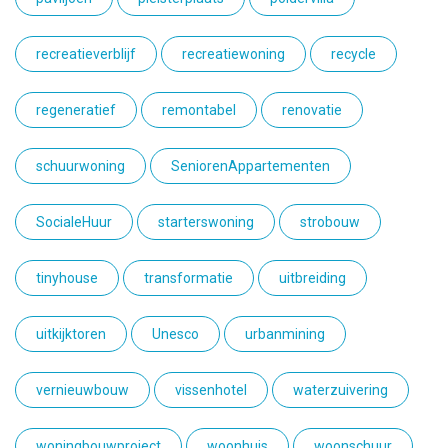
recreatieverblijf
recreatiewoning
recycle
regeneratief
remontabel
renovatie
schuurwoning
SeniorenAppartementen
SocialeHuur
starterswoning
strobouw
tinyhouse
transformatie
uitbreiding
uitkijktoren
Unesco
urbanmining
vernieuwbouw
vissenhotel
waterzuivering
woningbouwproject
woonhuis
woonschuur