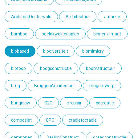
ArchitectOosterwold
Architectuur
autarkie
bamboe
beeldkwaliteitsplan
binnenklimaat
biobased
biodiversiteit
biomimicry
biotoop
boogconstructie
boomstructuur
brug
BruggenArchitectuur
brugontwerp
bungalow
C2C
circulair
cocreatie
composiet
CPO
cradletocradle
dampopen
DesignConstruct
draagconstructie