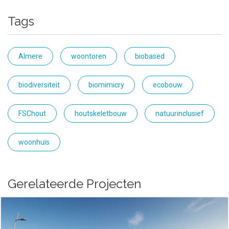
Tags
Almere
woontoren
biobased
biodiversiteit
biomimicry
ecobouw
FSChout
houtskeletbouw
natuurinclusief
woonhuis
Gerelateerde Projecten