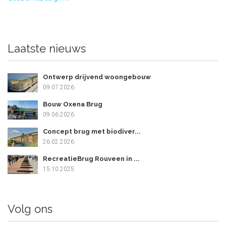
Laatste nieuws
Ontwerp drijvend woongebouw
09.07.2026
Bouw Oxena Brug
09.06.2026
Concept brug met biodiver...
26.02.2026
RecreatieBrug Rouveen in ...
15.10.2025
Volg ons