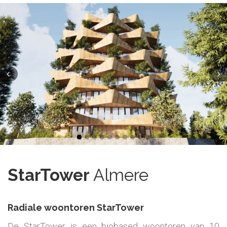
StarTower
Almere
Radiale woontoren StarTower
De StarTower is een biobased woontoren van 10