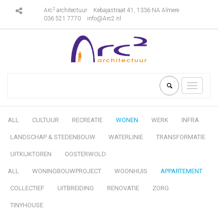
2
Arc
architectuur
Kebajastraat 41, 1336 NA Almere
036 521 7770
info@Arc2.nl
Toggle
navigati
ALL
CULTUUR
RECREATIE
WONEN
WERK
INFRA
LANDSCHAP & STEDENBOUW
WATERLINIE
TRANSFORMATIE
UITKIJKTOREN
OOSTERWOLD
ALL
WONINGBOUWPROJECT
WOONHUIS
APPARTEMENT
COLLECTIEF
UITBREIDING
RENOVATIE
ZORG
TINYHOUSE