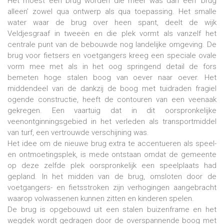
Het moest een brug worden die meer was dan een ‘brug
alleen’ zowel qua ontwerp als qua toepassing. Het smalle
water waar de brug over heen spant, deelt de wijk
Veldjesgraaf in tweeën en die plek vormt als vanzelf het
centrale punt van de bebouwde nog landelijke omgeving. De
brug voor fietsers en voetgangers kreeg een speciale ovale
vorm mee met als in het oog springend detail de fors
bemeten hoge stalen boog van oever naar oever. Het
middendeel van de dankzij de boog met tuidraden fragiel
ogende constructie, heeft de contouren van een veenaak
gekregen. Een vaartuig dat in dit oorspronkelijke
veenontginningsgebied in het verleden als transportmiddel
van turf, een vertrouwde verschijning was.
Het idee om de nieuwe brug extra te accentueren als speel-
en ontmoetingsplek, is mede ontstaan omdat de gemeente
op deze zelfde plek oorspronkelijk een speelplaats had
gepland. In het midden van de brug, omsloten door de
voetgangers- en fietsstroken zijn verhogingen aangebracht
waarop volwassenen kunnen zitten en kinderen spelen.
De brug is opgebouwd uit een stalen buizenframe en het
wegdek wordt gedragen door de overspannende boog met