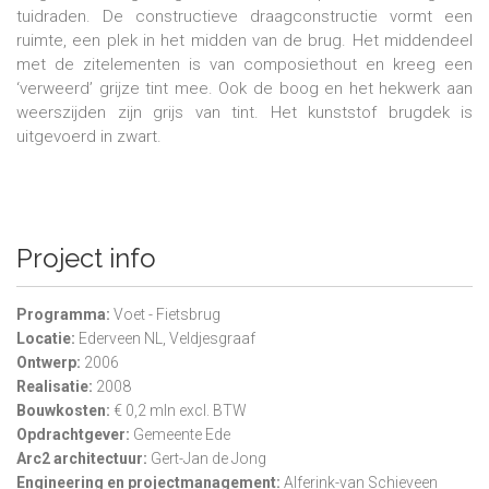
tuidraden. De constructieve draagconstructie vormt een
ruimte, een plek in het midden van de brug. Het middendeel
met de zitelementen is van composiethout en kreeg een
‘verweerd’ grijze tint mee. Ook de boog en het hekwerk aan
weerszijden zijn grijs van tint. Het kunststof brugdek is
uitgevoerd in zwart.
Project info
Programma:
Voet - Fietsbrug
Locatie:
Ederveen NL, Veldjesgraaf
Ontwerp:
2006
Realisatie:
2008
Bouwkosten:
€ 0,2 mln excl. BTW
Opdrachtgever:
Gemeente Ede
Arc2 architectuur:
Gert-Jan de Jong
Engineering en projectmanagement:
Alferink-van Schieveen