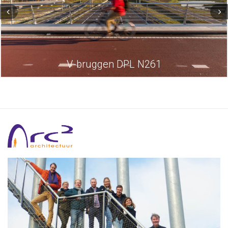
V-bruggen DPL N261