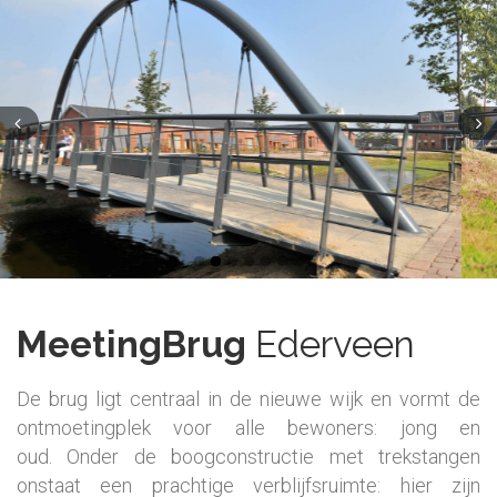
MeetingBrug
Ederveen
De brug ligt centraal in de nieuwe wijk en vormt de
ontmoetingplek voor alle bewoners: jong en
oud. Onder de boogconstructie met trekstangen
onstaat een prachtige verblijfsruimte: hier zijn