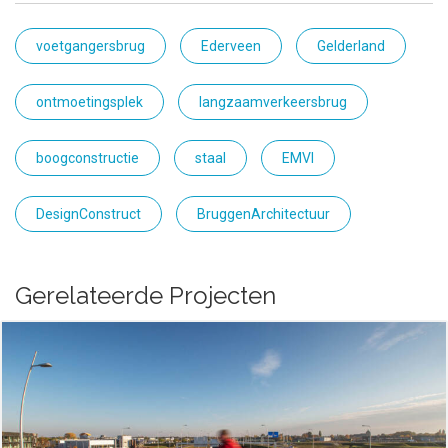
voetgangersbrug
Ederveen
Gelderland
ontmoetingsplek
langzaamverkeersbrug
boogconstructie
staal
EMVI
DesignConstruct
BruggenArchitectuur
Gerelateerde Projecten