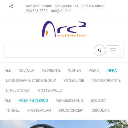
2
Arc
architectuur
Kebajastraat 41, 1336 NA Almere
036 521 7770
info@Arc2.nl
Toggle
navigati
ALL
CULTUUR
RECREATIE
WONEN
WERK
INFRA
LANDSCHAP & STEDENBOUW
WATERLINIE
TRANSFORMATIE
UITKIJKTOREN
OOSTERWOLD
ALL
VOET- FIETSBRUG
VERKEERSBRUG
ECODUCT
TUNNEL
MASTERPLAN
BRUGCONCEPT
CIRCULAIR