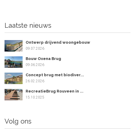
Laatste nieuws
Ontwerp drijvend woongebouw
09.07.2026
Bouw Oxena Brug
09.06.2026
Concept brug met biodiver...
26.02.2026
RecreatieBrug Rouveen in ...
15.10.2025
Volg ons