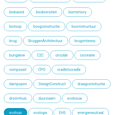
biobased
biodiversiteit
biomimicry
biotoop
boogconstructie
boomstructuur
brug
BruggenArchitectuur
brugontwerp
bungalow
C2C
circulair
cocreatie
composiet
CPO
cradletocradle
dampopen
DesignConstruct
draagconstructie
droomhuis
duurzaam
ecobouw
ecohuis
ecologie
EHS
energieneutraal