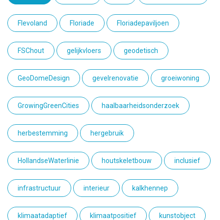
Flevoland
Floriade
Floriadepaviljoen
FSChout
gelijkvloers
geodetisch
GeoDomeDesign
gevelrenovatie
groeiwoning
GrowingGreenCities
haalbaarheidsonderzoek
herbestemming
hergebruik
HollandseWaterlinie
houtskeletbouw
inclusief
infrastructuur
interieur
kalkhennep
klimaatadaptief
klimaatpositief
kunstobject