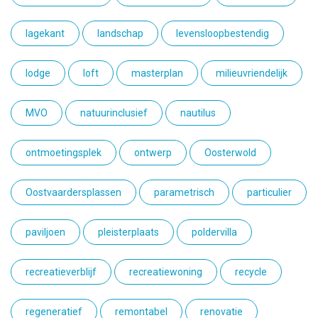
lagekant
landschap
levensloopbestendig
lodge
loft
masterplan
milieuvriendelijk
MVO
natuurinclusief
nautilus
ontmoetingsplek
ontwerp
Oosterwold
Oostvaardersplassen
parametrisch
particulier
paviljoen
pleisterplaats
poldervilla
recreatieverblijf
recreatiewoning
recycle
regeneratief
remontabel
renovatie