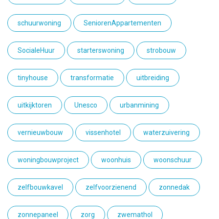
schuurwoning
SeniorenAppartementen
SocialeHuur
starterswoning
strobouw
tinyhouse
transformatie
uitbreiding
uitkijktoren
Unesco
urbanmining
vernieuwbouw
vissenhotel
waterzuivering
woningbouwproject
woonhuis
woonschuur
zelfbouwkavel
zelfvoorzienend
zonnedak
zonnepaneel
zorg
zwemathol