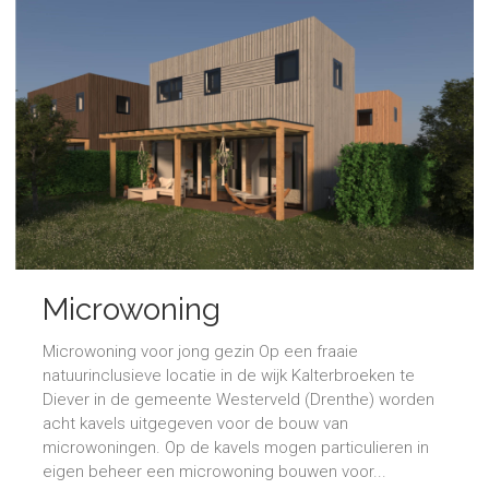
Microwoning
Microwoning voor jong gezin Op een fraaie
natuurinclusieve locatie in de wijk Kalterbroeken te
Diever in de gemeente Westerveld (Drenthe) worden
acht kavels uitgegeven voor de bouw van
microwoningen. Op de kavels mogen particulieren in
eigen beheer een microwoning bouwen voor...