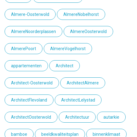
Almere-Oosterwold
AlmereNobelhorst
AlmereNoorderplassen
AlmereOosterwold
AlmerePoort
AlmereVogelhorst
appartementen
Architect
Architect-Oosterwold
ArchitectAlmere
ArchitectFlevoland
ArchitectLelystad
ArchitectOosterwold
Architectuur
autarkie
bamboe
beeldkwaliteitsplan
binnenklimaat