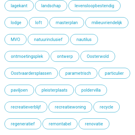
lagekant
landschap
levensloopbestendig
lodge
loft
masterplan
milieuvriendelijk
MVO
natuurinclusief
nautilus
ontmoetingsplek
ontwerp
Oosterwold
Oostvaardersplassen
parametrisch
particulier
paviljoen
pleisterplaats
poldervilla
recreatieverblijf
recreatiewoning
recycle
regeneratief
remontabel
renovatie