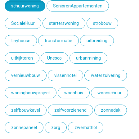
schuurwoning
SeniorenAppartementen
SocialeHuur
starterswoning
strobouw
tinyhouse
transformatie
uitbreiding
uitkijktoren
Unesco
urbanmining
vernieuwbouw
vissenhotel
waterzuivering
woningbouwproject
woonhuis
woonschuur
zelfbouwkavel
zelfvoorzienend
zonnedak
zonnepaneel
zorg
zwemathol