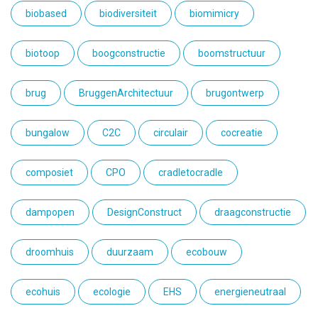
biobased
biodiversiteit
biomimicry
biotoop
boogconstructie
boomstructuur
brug
BruggenArchitectuur
brugontwerp
bungalow
C2C
circulair
cocreatie
composiet
CPO
cradletocradle
dampopen
DesignConstruct
draagconstructie
droomhuis
duurzaam
ecobouw
ecohuis
ecologie
EHS
energieneutraal