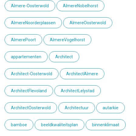
Almere-Oosterwold
AlmereNobelhorst
AlmereNoorderplassen
AlmereOosterwold
AlmerePoort
AlmereVogelhorst
appartementen
Architect
Architect-Oosterwold
ArchitectAlmere
ArchitectFlevoland
ArchitectLelystad
ArchitectOosterwold
Architectuur
autarkie
bamboe
beeldkwaliteitsplan
binnenklimaat