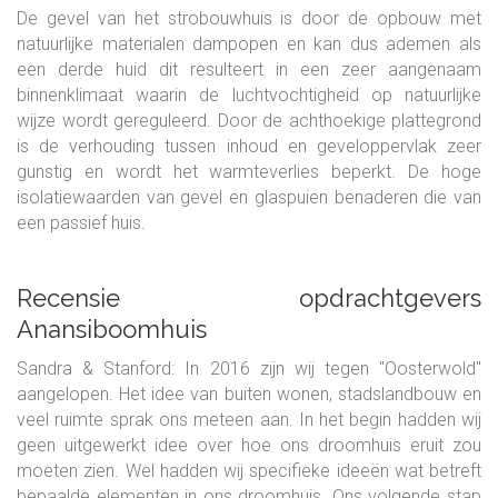
De gevel van het strobouwhuis is door de opbouw met
natuurlijke materialen dampopen en kan dus ademen als
een derde huid dit resulteert in een zeer aangenaam
binnenklimaat waarin de luchtvochtigheid op natuurlijke
wijze wordt gereguleerd. Door de achthoekige plattegrond
is de verhouding tussen inhoud en geveloppervlak zeer
gunstig en wordt het warmteverlies beperkt. De hoge
isolatiewaarden van gevel en glaspuien benaderen die van
een passief huis.
Recensie opdrachtgevers
Anansiboomhuis
Sandra & Stanford:
In 2016 zijn wij tegen "Oosterwold"
aangelopen. Het idee van buiten wonen, stadslandbouw en
veel ruimte sprak ons meteen aan. In het begin hadden wij
geen uitgewerkt idee over hoe ons droomhuis eruit zou
moeten zien. Wel hadden wij specifieke ideeën wat betreft
bepaalde elementen in ons droomhuis. Ons volgende stap