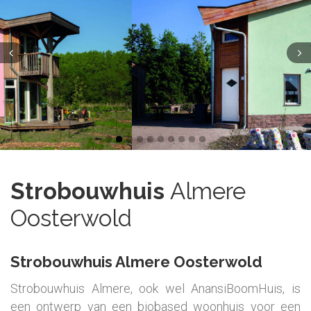
Strobouwhuis
Almere
Oosterwold
Strobouwhuis Almere Oosterwold
Strobouwhuis Almere, ook wel AnansiBoomHuis, is
een ontwerp van een biobased woonhuis voor een