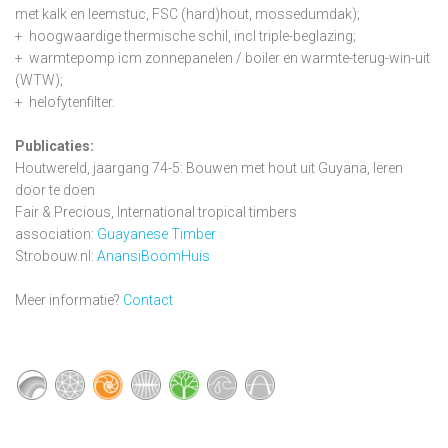
met kalk en leemstuc, FSC (hard)hout, mossedumdak);
+ hoogwaardige thermische schil, incl triple-beglazing;
+ warmtepomp icm zonnepanelen / boiler en warmte-terug-win-uit
(WTW);
+ helofytenfilter.
Publicaties:
Houtwereld, jaargang 74-5: Bouwen met hout uit Guyana, leren
door te doen
Fair & Precious, International tropical timbers
association:
Guayanese Timber
Strobouw.nl:
AnansiBoomHuis
Meer informatie?
Contact