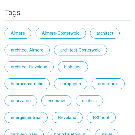
Tags
Almere
Almere-Oosterwold
architect
architect-Almere
architect-Oosterwold
architect-Flevoland
biobased
boomconstructie
dampopen
droomhuis
duurzaam
ecobouw
ecohuis
energieneutraal
Flevoland
FSChout
hernieuwbaar
houtskeletbouw
kavel