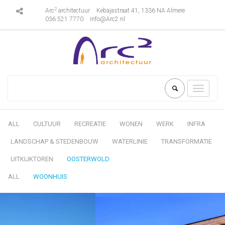
2
Arc
architectuur
Kebajastraat 41, 1336 NA Almere
036 521 7770
info@Arc2.nl
Toggle
navigati
ALL
CULTUUR
RECREATIE
WONEN
WERK
INFRA
LANDSCHAP & STEDENBOUW
WATERLINIE
TRANSFORMATIE
UITKIJKTOREN
OOSTERWOLD
ALL
WOONHUIS