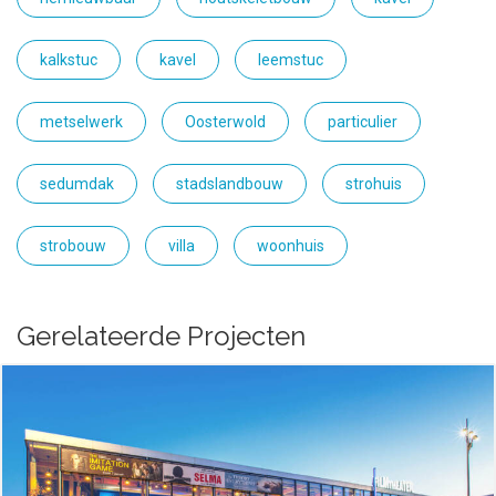
kalkstuc
kavel
leemstuc
metselwerk
Oosterwold
particulier
sedumdak
stadslandbouw
strohuis
strobouw
villa
woonhuis
Gerelateerde Projecten