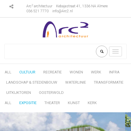
2
Arc
architectuur
Kebajastraat 41, 1336 NA Almere
036 521 7770
info@Arc2.nl
Toggle
navigati
ALL
CULTUUR
RECREATIE
WONEN
WERK
INFRA
LANDSCHAP & STEDENBOUW
WATERLINIE
TRANSFORMATIE
UITKIJKTOREN
OOSTERWOLD
ALL
EXPOSITIE
THEATER
KUNST
KERK