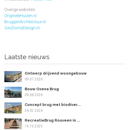
Overige websites:
OrigineleHuizen.nl
BruggenArchitectuur.nl
GeoDomeDesign.nl
Laatste nieuws
Ontwerp drijvend woongebouw
09.07.2026
Bouw Oxena Brug
09.06.2026
Concept brug met biodiver...
26.02.2026
RecreatieBrug Rouveen in ...
15.10.2025