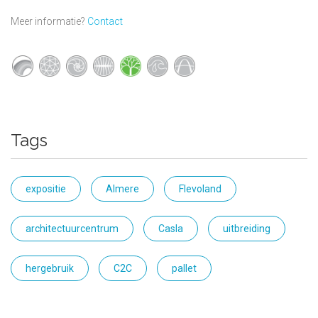
Meer informatie?
Contact
Tags
expositie
Almere
Flevoland
architectuurcentrum
Casla
uitbreiding
hergebruik
C2C
pallet