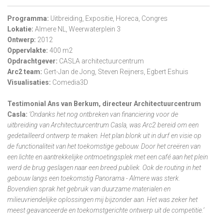
Programma:
Uitbreiding,
Expositie, Horeca, Congres
Lokatie:
Almere NL, Weerwaterplein 3
Ontwerp:
2012
Oppervlakte:
400 m2
Opdrachtgever:
CASLA architectuurcentrum
Arc2 team:
Gert-Jan de Jong, Steven Reijners, Egbert Eshuis
Visualisaties:
Comedia3D
Testimonial Ans van Berkum, directeur Architectuurcentrum
Casla:
‘Ondanks het nog ontbreken van financiering voor de
uitbreiding van Architectuurcentrum Casla, was Arc2 bereid om een
gedetailleerd ontwerp te maken. Het plan blonk uit in durf en visie op
de functionaliteit van het toekomstige gebouw. Door het creëren van
een lichte en aantrekkelijke ontmoetingsplek met een café aan het plein
werd de brug geslagen naar een breed publiek. Ook de routing in het
gebouw langs een toekomstig Panorama - Almere was sterk.
Bovendien sprak het gebruik van duurzame materialen en
milieuvriendelijke oplossingen mij bijzonder aan. Het was zeker het
meest geavanceerde en toekomstgerichte ontwerp uit de competitie.’​