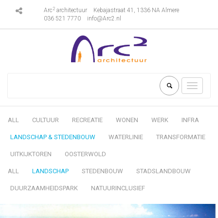
2
Arc
architectuur
Kebajastraat 41, 1336 NA Almere
036 521 7770
info@Arc2.nl
Toggle
navigati
ALL
CULTUUR
RECREATIE
WONEN
WERK
INFRA
LANDSCHAP & STEDENBOUW
WATERLINIE
TRANSFORMATIE
UITKIJKTOREN
OOSTERWOLD
ALL
LANDSCHAP
STEDENBOUW
STADSLANDBOUW
DUURZAAMHEIDSPARK
NATUURINCLUSIEF