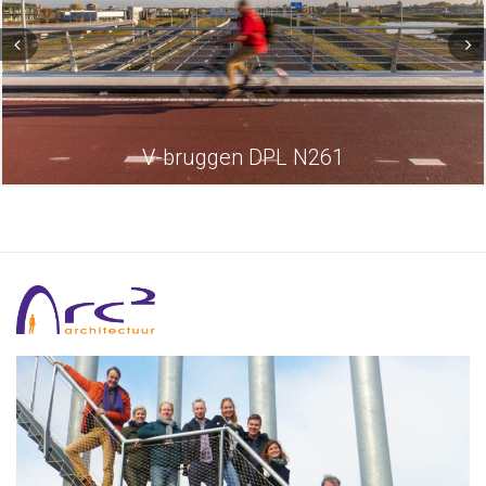
V-bruggen DPL N261