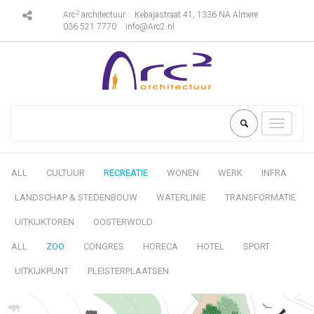
2
Arc
architectuur
Kebajastraat 41, 1336 NA Almere
036 521 7770
info@Arc2.nl
Toggle
navigati
ALL
CULTUUR
RECREATIE
WONEN
WERK
INFRA
LANDSCHAP & STEDENBOUW
WATERLINIE
TRANSFORMATIE
UITKIJKTOREN
OOSTERWOLD
ALL
ZOO
CONGRES
HORECA
HOTEL
SPORT
UITKIJKPUNT
PLEISTERPLAATSEN