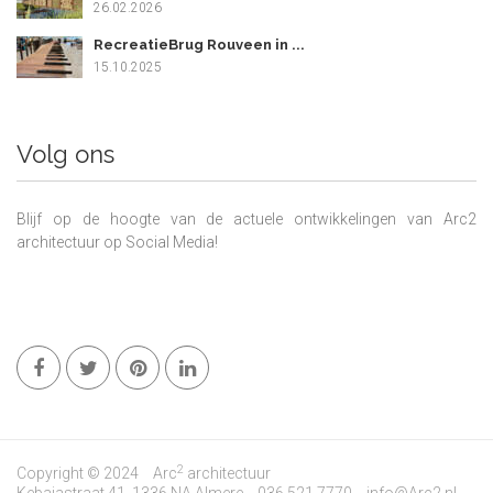
26.02.2026
RecreatieBrug Rouveen in ...
15.10.2025
Volg ons
Blijf op de hoogte van de actuele ontwikkelingen van Arc2
architectuur op Social Media!
2
Copyright © 2024
Arc
architectuur
Kebajastraat 41, 1336 NA Almere
036 521 7770
info@Arc2.nl