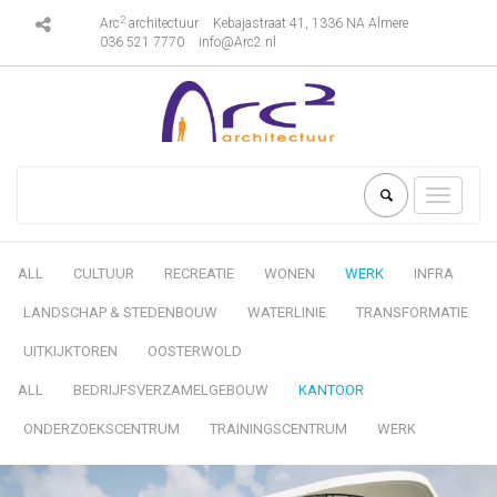
2
Arc
architectuur
Kebajastraat 41, 1336 NA Almere
036 521 7770
info@Arc2.nl
Toggle
navigati
ALL
CULTUUR
RECREATIE
WONEN
WERK
INFRA
LANDSCHAP & STEDENBOUW
WATERLINIE
TRANSFORMATIE
UITKIJKTOREN
OOSTERWOLD
ALL
BEDRIJFSVERZAMELGEBOUW
KANTOOR
ONDERZOEKSCENTRUM
TRAININGSCENTRUM
WERK