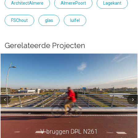
ArchitectAlmere
AlmerePoort
Lagekant
FSChout
glas
luifel
Gerelateerde Projecten
V-bruggen DPL N261