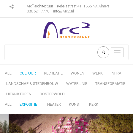
2
Arc
architectuur
Kebajastraat 41, 1336 NA Almere
036 521 7770
info@Arc2.nl
Toggle
navigati
ALL
CULTUUR
RECREATIE
WONEN
WERK
INFRA
LANDSCHAP & STEDENBOUW
WATERLINIE
TRANSFORMATIE
UITKIJKTOREN
OOSTERWOLD
ALL
EXPOSITIE
THEATER
KUNST
KERK