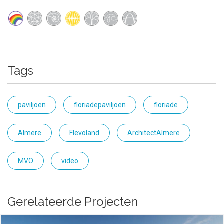
Tags
paviljoen
floriadepaviljoen
floriade
Almere
Flevoland
ArchitectAlmere
MVO
video
Gerelateerde Projecten