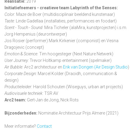
Realisatie:
2019
Initiatiefnemers - creatieve team Labyrinth of the Senses:
Color:
Maze de Boer (multidisciplinair beeldend kunstenaar)
Taste:
Linde Gadellaa (installaties, performances en foodart)
Scent - Touch - Sound:
Mira Ticheler (alaMira, kunstprojecten) i.s.m.
Jorg Hempenius (deurontwerper)
Jos Rosier (performer) Mark Kirkenier (componist) en Vesna
Dragojevic (concept)
Emotion & Science:
Tim hoogesteger (Next Nature Netwerk)
User Journey:
Trevor Holtkamp entertainment (spelmaker)
Air Bubble:
Arc2 architectuur en
Erik van Dongen (Air Design Studio
)
Corporate Design:
Marcel Kolder (Draoidh, communication &
design)
Productieleider:
Harold Schouten (Wiseguys, urban art projects)
Audiovisuele techniek:
TSR AV
Arc2 team:
Gert-Jan de Jong, Nick Rots
Bijzonderheden:
Nominatie Architectuur Prijs Almere (2021)
Meer informatie?
Contact