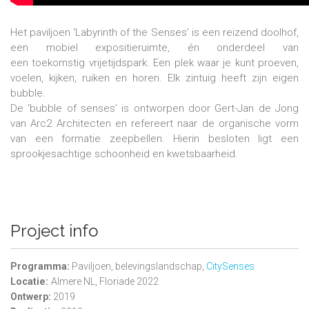
Het paviljoen ‘Labyrinth of the Senses’ is een reizend doolhof,
een mobiel expositieruimte, én onderdeel van
een toekomstig vrijetijdspark. Een plek waar je kunt proeven,
voelen, kijken, ruiken en horen. Elk zintuig heeft zijn eigen
bubble.
De ‘bubble of senses’ is ontworpen door Gert-Jan de Jong
van Arc2 Architecten en refereert naar de organische vorm
van een formatie zeepbellen. Hierin besloten ligt een
sprookjesachtige schoonheid en kwetsbaarheid.
Project info
Programma:
Paviljoen, belevingslandschap,
CitySenses
Locatie:
Almere NL, Floriade 2022
Ontwerp:
2019