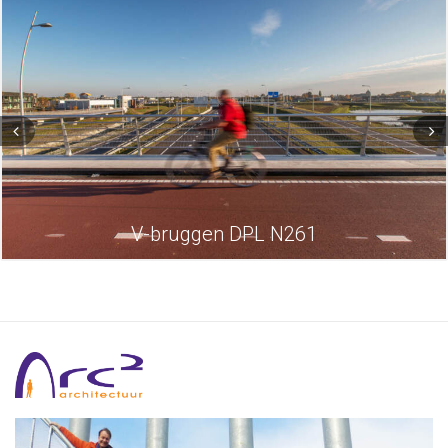
V-bruggen DPL N261