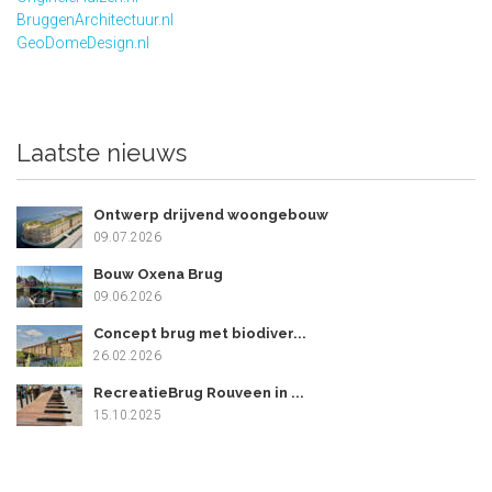
BruggenArchitectuur.nl
GeoDomeDesign.nl
Laatste nieuws
Ontwerp drijvend woongebouw
09.07.2026
Bouw Oxena Brug
09.06.2026
Concept brug met biodiver...
26.02.2026
RecreatieBrug Rouveen in ...
15.10.2025