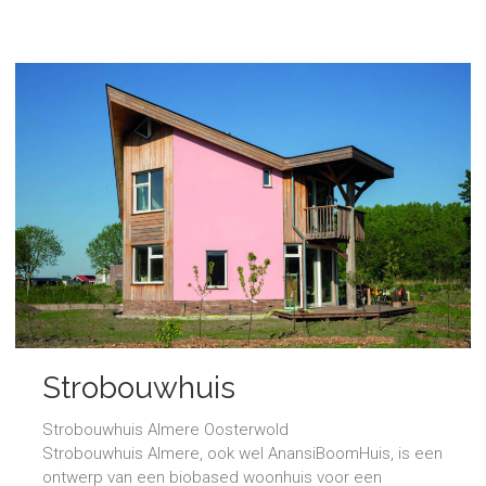
Strobouwhuis
Strobouwhuis Almere Oosterwold
Strobouwhuis Almere, ook wel AnansiBoomHuis, is een
ontwerp van een biobased woonhuis voor een