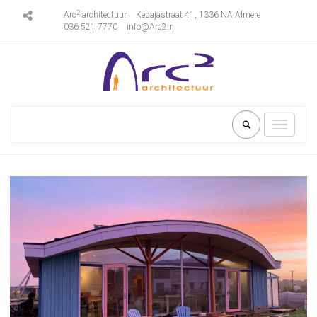
2
Arc
architectuur
Kebajastraat 41, 1336 NA Almere
036 521 7770
info@Arc2.nl
Toggle
navigati