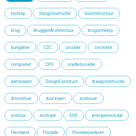
biotoop
boogconstructie
boomstructuur
brug
BruggenArchitectuur
brugontwerp
bungalow
C2C
circulair
cocreatie
composiet
CPO
cradletocradle
dampopen
DesignConstruct
draagconstructie
droomhuis
duurzaam
ecobouw
ecohuis
ecologie
EHS
energieneutraal
Flevoland
Floriade
Floriadepaviljoen