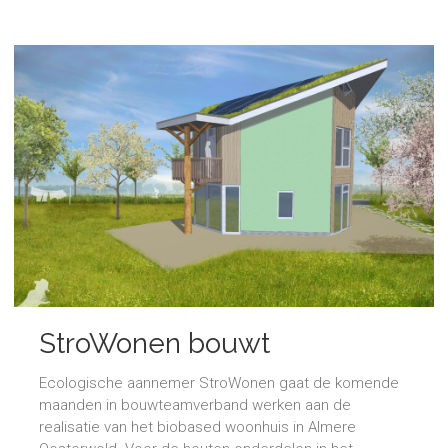
StroWonen bouwt
AnansiBoomhuis
Ecologische aannemer StroWonen gaat de komende
maanden in bouwteamverband werken aan de
realisatie van het biobased woonhuis in Almere