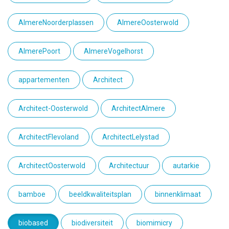
AlmereNoorderplassen
AlmereOosterwold
AlmerePoort
AlmereVogelhorst
appartementen
Architect
Architect-Oosterwold
ArchitectAlmere
ArchitectFlevoland
ArchitectLelystad
ArchitectOosterwold
Architectuur
autarkie
bamboe
beeldkwaliteitsplan
binnenklimaat
biobased
biodiversiteit
biomimicry