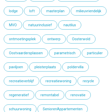
lodge
loft
masterplan
milieuvriendelijk
MVO
natuurinclusief
nautilus
ontmoetingsplek
ontwerp
Oosterwold
Oostvaardersplassen
parametrisch
particulier
paviljoen
pleisterplaats
poldervilla
recreatieverblijf
recreatiewoning
recycle
regeneratief
remontabel
renovatie
schuurwoning
SeniorenAppartementen