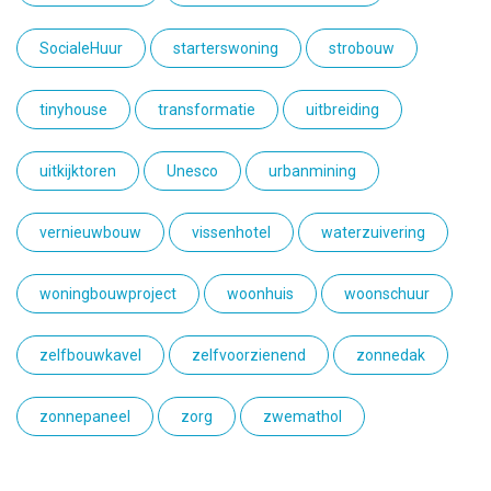
SocialeHuur
starterswoning
strobouw
tinyhouse
transformatie
uitbreiding
uitkijktoren
Unesco
urbanmining
vernieuwbouw
vissenhotel
waterzuivering
woningbouwproject
woonhuis
woonschuur
zelfbouwkavel
zelfvoorzienend
zonnedak
zonnepaneel
zorg
zwemathol