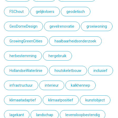
FSChout
gelijkvloers
geodetisch
GeoDomeDesign
gevelrenovatie
groeiwoning
GrowingGreenCities
haalbaarheidsonderzoek
herbestemming
hergebruik
HollandseWaterlinie
houtskeletbouw
inclusief
infrastructuur
interieur
kalkhennep
klimaatadaptief
klimaatpositief
kunstobject
lagekant
landschap
levensloopbestendig