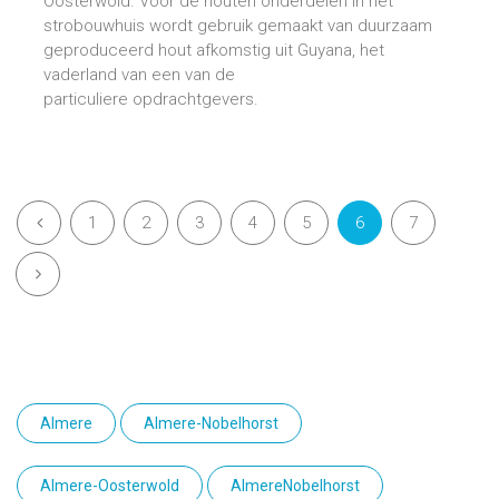
Oosterwold. Voor de houten onderdelen in het
strobouwhuis wordt gebruik gemaakt van duurzaam
geproduceerd hout afkomstig uit Guyana, het
vaderland van een van de
particuliere opdrachtgevers.
1
2
3
4
5
6
7
Almere
Almere-Nobelhorst
Almere-Oosterwold
AlmereNobelhorst