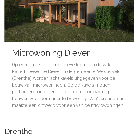
Microwoning Diever
Op een fraaie natuurinclusieve locatie in de wijk
Kalterbroeken te Diever in de gemeente Westerveld
(Drenthe) worden acht kavels uitgegeven voor de
bouw van microwoningen. Op de kavels mogen
particulieren in eigen beheer een microwoning
bouwen voor permanente bewoning. Arc2 architectuur
maakte een ontwerp voor een van de microwoningen.
Drenthe