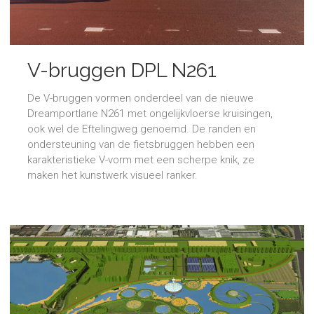
V-bruggen DPL N261
De V-bruggen vormen onderdeel van de nieuwe
Dreamportlane N261 met ongelijkvloerse kruisingen,
ook wel de Eftelingweg genoemd. De randen en
ondersteuning van de fietsbruggen hebben een
karakteristieke V-vorm met een scherpe knik, ze
maken het kunstwerk visueel ranker.