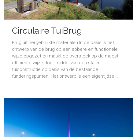
Circulaire TuiBrug
Brug uit hergebruikte materialen In de basis is het
ontwerp van de brug op een sobere en functionele
wijze opgezet en maakt de oversteek op de meest
efficiënte wijze door middel van een stalen
tuiconstructie op basis van de bestaande
funderingspunten. Het ontwerp is een eigentijdse...