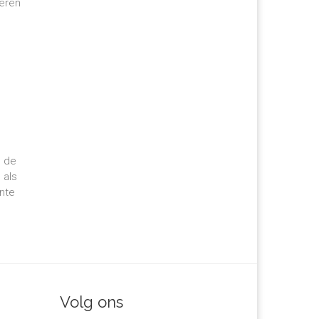
geren
g de
 als
nte
Volg ons