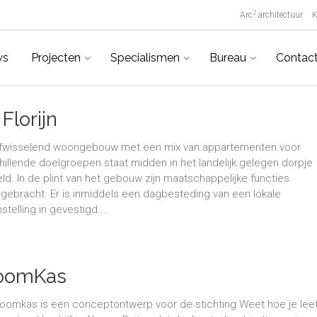
2
Arc
architectuur
K
ws
Projecten
Specialismen
Bureau
Contac
Florijn
fwisselend woongebouw met een mix van appartementen voor
hillende doelgroepen staat midden in het landelijk gelegen dorpje
ld. In de plint van het gebouw zijn maatschappelijke functies
gebracht. Er is inmiddels een dagbesteding van een lokale
stelling in gevestigd....
oomKas
oomkas is een conceptontwerp voor de stichting Weet hoe je leeft