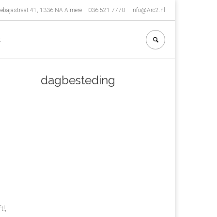
ebajastraat 41, 1336 NA Almere
036 521 7770
info@Arc2.nl
t
dagbesteding
!,