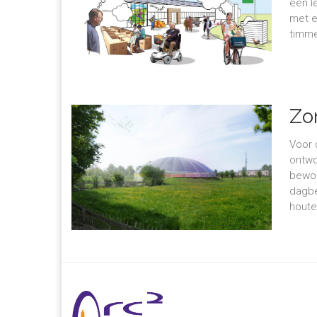
een l
met e
timme
Zo
Voor 
ontwo
bewon
dagbe
houte