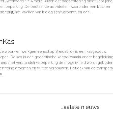
eer-/werkbedrijf in Almere Buiten dat dagbesteding biedt voor jon
en beperking. De bestaande activiteiten, waaronder een klus- en
rbedrijf, het kweken van biologische groente en een...
nKas
de woon- en werkgemeenschap Breidablick is een kasgebouw
rpen. De kas is een geodetische koepel waarin onder begeleidin
ers met verstandelijke beperking de mogelijkheid wordt geboden
steding groenten en fruit te verbouwen. Het dak van de transpara
n...
Laatste nieuws