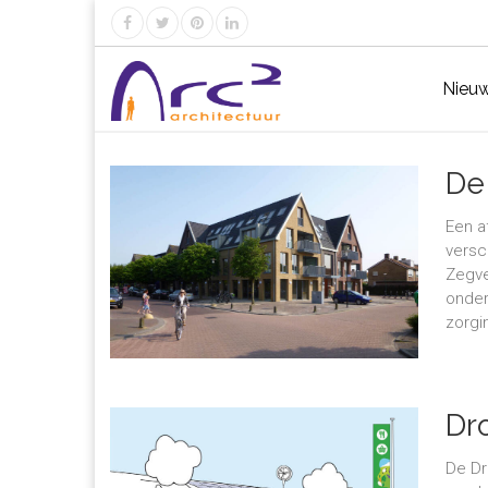
Nieu
De 
Een a
versc
Zegve
onder
zorgin
Dr
De Dr