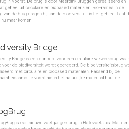
brug in Voorst. De brug is door Meerdink Bruggen gerealiseerd en
at geheel uit circulaire en biobased materialen. BioFrames in de
ng van de brug dragen bij aan de biodiversiteit in het gebied. Laat 
es nu maar komen!
diversity Bridge
versity Bridge is een concept voor een circulaire vakwerkbrug waar
e voor de biodiversiteit wordt gecreeerd. De biodiversiteitsbrug w
liseerd met circulaire en biobased materialen. Passend bij de
aamheidsambitie vormt hierin het natuurlijke materiaal hout de...
ogBrug
ogBrug is een nieuwe voetgangersbrug in Hellevoetsluis. Met een
teristieke stalen boog maakt de brug een elegante sprong over d