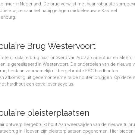
te rivier in Nederland. De brug verwijst met haar robuuste vormgev
btiele wijze naar het nabij gelegen middeleeuwse Kasteel
enburg.
rculaire Brug Westervoort
rste circulaire brug naar ontwerp van Arc2 architectuur en Meerdi
en is gerealiseerd in Westervoort. De onderdelen van de nieuwe v
brug bestaan voornamelijk uit hergebruikte FSC hardhouten
en afkomstig uit gedemonteerde oude houten bruggen. Op deze w
t het hardhout een extra levenscyclus.
culaire pleisterplaatsen
lair ontwerp hergebruikt hout Aan weerszijden van de nieuwe tuibr
tsebrug in Hoeven zijn pleisterplaatsen opgenomen. Hier bieden