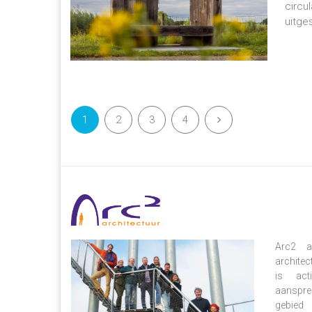
circu
uitge
1
2
3
4
Arc2 ar
architec
is act
aanspre
gebied 