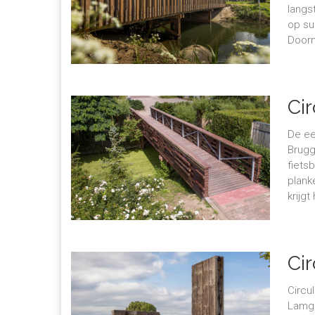
langs
op su
Doorn
Ci
De ee
Brugg
fiets
plank
krijg
Cir
Circu
Lamga