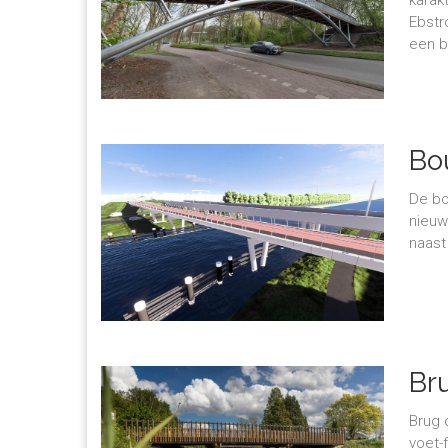
Ebstr
een b
Bo
De bo
nieuw
naast
Br
Brug 
voet-