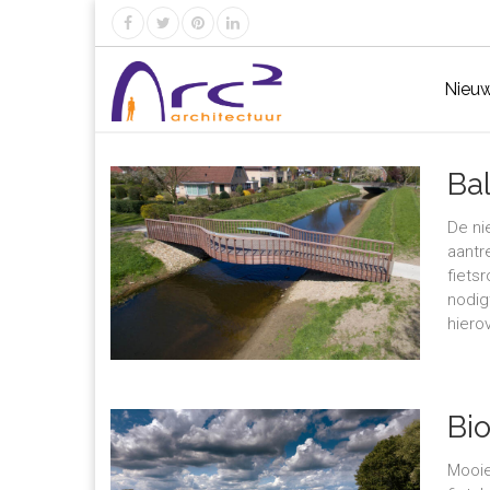
Nieu
Ba
De ni
aantr
fiets
nodig
hierov
Bi
Mooie