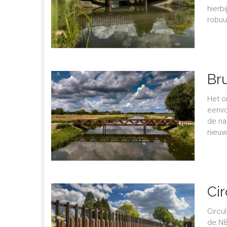
hierb
robuu
Br
Het o
eenvo
de na
nieuw
Ci
op
Circu
de N8