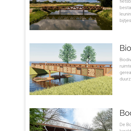
fiets
besta
leuni
bijtj
Bio
Biodi
ruimt
gerea
duurz
Bo
De Bo
karak