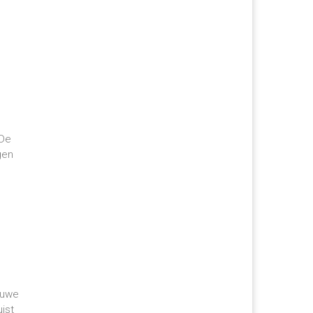
 De
gen
euwe
ist