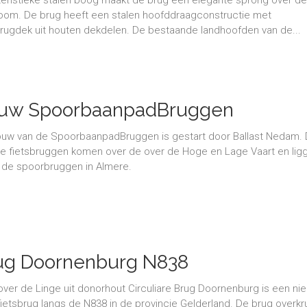
oom. De brug heeft een stalen hoofddraagconstructie met
rugdek uit houten dekdelen. De bestaande landhoofden van de...
uw SpoorbaanpadBruggen
uw van de SpoorbaanpadBruggen is gestart door Ballast Nedam.
e fietsbruggen komen over de over de Hoge en Lage Vaart en lig
 de spoorbruggen in Almere.
ug Doornenburg N838
over de Linge uit donorhout Circuliare Brug Doornenburg is een ni
fietsbrug langs de N838 in de provincie Gelderland. De brug overkru