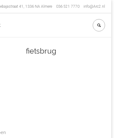
ebajastraat 41, 1336 NA Almere
036 521 7770
info@Arc2.nl
t
fietsbrug
pen