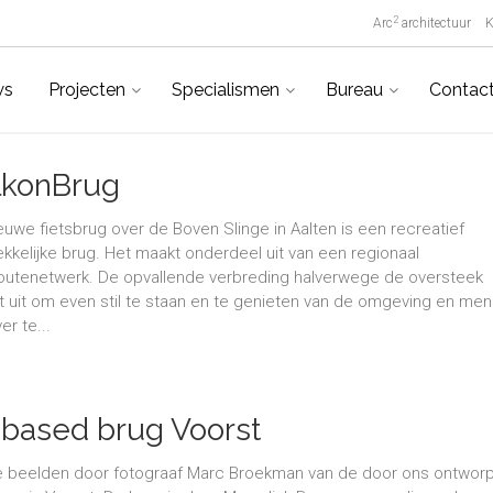
2
Arc
architectuur
K
ws
Projecten
Specialismen
Bureau
Contac
lkonBrug
euwe fietsbrug over de Boven Slinge in Aalten is een recreatief
ekkelijke brug. Het maakt onderdeel uit van een regionaal
routenetwerk. De opvallende verbreding halverwege de oversteek
t uit om even stil te staan en te genieten van de omgeving en men
er te...
obased brug Voorst
 beelden door fotograaf Marc Broekman van de door ons ontwor