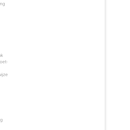
ing
nk
oet-
ijze
ug