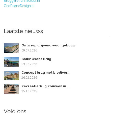
BruggenArchitectuur.nl
GeoDomeDesign.nl
Laatste nieuws
Ontwerp drijvend woongebouw
09.07.2026
Bouw Oxena Brug
09.06.2026
Concept brug met biodiver...
26.02.2026
RecreatieBrug Rouveen in ...
15.10.2025
Volg ons