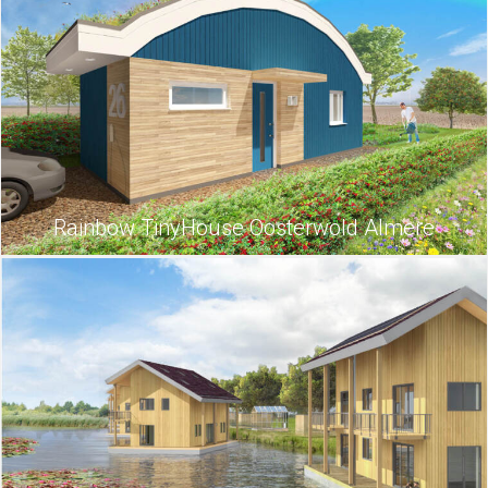
Rainbow TinyHouse Oosterwold Almere