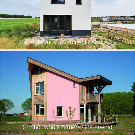
Groeiwoning Oosterwold Almere
Strobouwhuis Almere Oosterwold