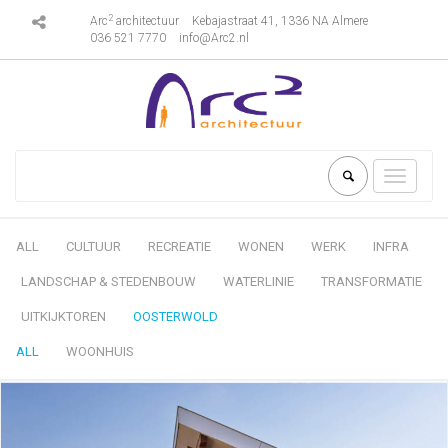
2
Arc
architectuur
Kebajastraat 41, 1336 NA Almere
036 521 7770
info@Arc2.nl
Toggle
navigati
ALL
CULTUUR
RECREATIE
WONEN
WERK
INFRA
LANDSCHAP & STEDENBOUW
WATERLINIE
TRANSFORMATIE
UITKIJKTOREN
OOSTERWOLD
ALL
WOONHUIS