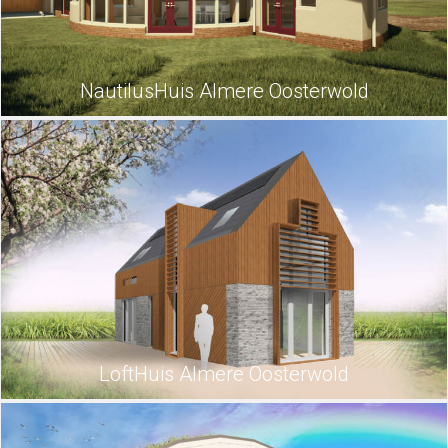
NautilusHuis Almere Oosterwold
LoftHuis Almere Oosterwold