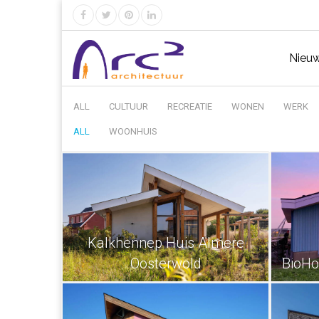
Nieu
ALL
CULTUUR
RECREATIE
WONEN
WERK
ALL
WOONHUIS
Kalkhennep Huis Almere
Oosterwold
BioHo