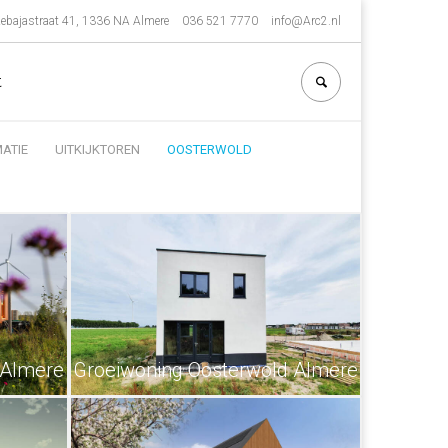
ebajastraat 41, 1336 NA Almere
036 521 7770
info@Arc2.nl
t
ATIE
UITKIJKTOREN
OOSTERWOLD
Almere
Groeiwoning Oosterwold Almere