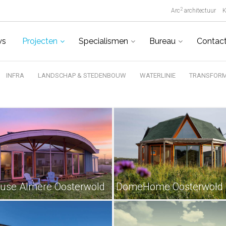
2
Arc
architectuur
K
ws
Projecten
Specialismen
Bureau
Contac
INFRA
LANDSCHAP & STEDENBOUW
WATERLINIE
TRANSFORM
use Almere Oosterwold
DomeHome Oosterwold 