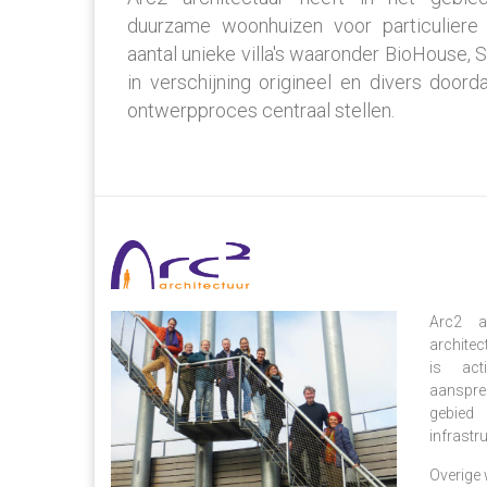
duurzame woonhuizen voor particuliere 
aantal unieke villa's waaronder BioHouse, 
in verschijning origineel en divers doo
ontwerpproces centraal stellen.
Arc2 ar
architec
is act
aanspre
gebied 
infrastru
Overige 