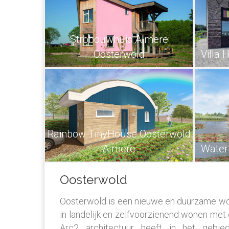
Strobouwhuis Almere
Oosterwold
Villa 
Rainbow TinyHouse Oosterwold
Almere
Water
Oosterwold
Oosterwold is een nieuwe en duurzame woo
in landelijk en zelfvoorzienend wonen me
Arc2 architectuur heeft in het gebi