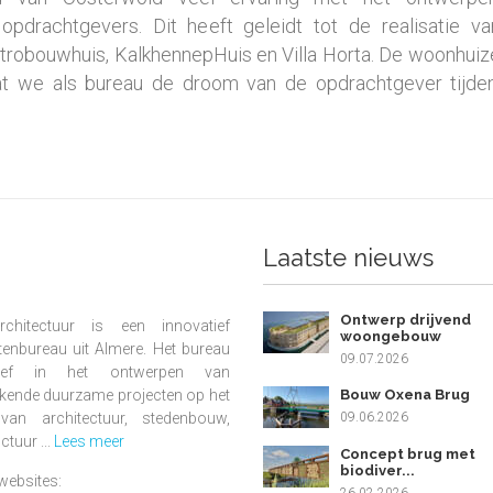
opdrachtgevers. Dit heeft geleidt tot de realisatie v
Strobouwhuis, KalkhennepHuis en Villa Horta. De woonhuize
rdat we als bureau de droom van de opdrachtgever tijde
Laatste nieuws
Ontwerp drijvend
chitectuur is een innovatief
woongebouw
tenbureau uit Almere. Het bureau
09.07.2026
ief in het ontwerpen van
Bouw Oxena Brug
kende duurzame projecten op het
09.06.2026
van architectuur, stedenbouw,
ctuur ...
Lees meer
Concept brug met
biodiver...
websites:
26.02.2026