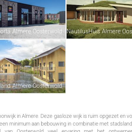
Horta Almere Oosterwold
NautilusHuis Almere Oos
land Almere Oosterwold
nwijk in Almere. Deze gasloze wijk is ruim opgezet en vo
t een minimum aan bebouwing in combinatie met stadslan
ed van Oosterwold veel ervaring met het ontwerpe