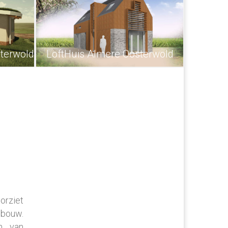
terwold
LoftHuis Almere Oosterwold
orziet
dbouw.
n van