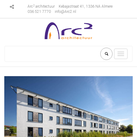
2
Arc
architectuur
Kebajastraat 41, 1336 NA Almere
036 521 7770
info@Arc2.nl
Toggle
navigati