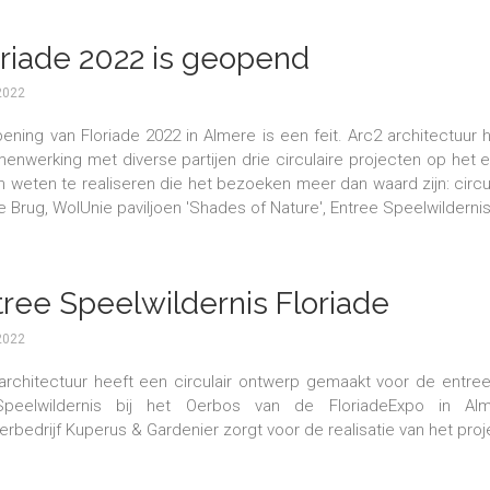
oriade 2022 is geopend
2022
ening van Floriade 2022 in Almere is een feit. Arc2 architectuur 
menwerking met diverse partijen drie circulaire projecten op het 
in weten te realiseren die het bezoeken meer dan waard zijn: circu
 Brug, WolUnie paviljoen 'Shades of Nature', Entree Speelwilderni
tree Speelwildernis Floriade
2022
architectuur heeft een circulair ontwerp gemaakt voor de entre
peelwildernis bij het Oerbos van de FloriadeExpo in Alm
rbedrijf Kuperus & Gardenier zorgt voor de realisatie van het proj