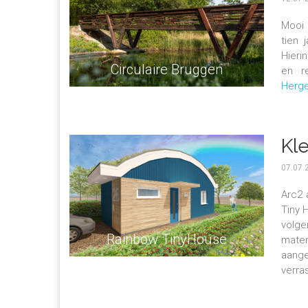
Mooi 
tien 
Hieri
Circulaire Bruggen
en r
Herge
Kl
07.07.
Arc2 
Tiny 
volg
Rainbow TinyHouse
mater
aange
verras