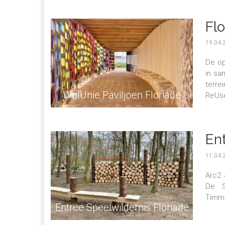
Fl
19.04.
De op
in sa
terre
WolUnie Paviljoen Floriade
ReUse
En
11.04.
Arc2 
De S
Timme
Entree Speelwildernis Floriade