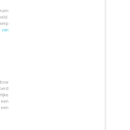
 ruim
eld.
twerp
n van
nbow
voerd
ijke
n een
t een