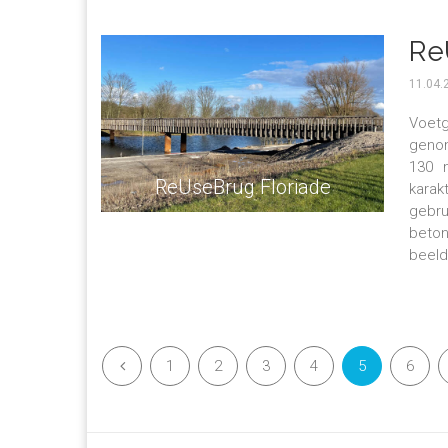
Re
11.04.
Voet
geno
130 m
ReUseBrug Floriade
karak
gebru
beton
beeld
1
2
3
4
5
6