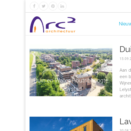
Nieu
Du
15.09.
Aan d
een b
Duin en Water Houtribhoogte
Wijn
Lelystad
Lely
archi
Lav
30.08.