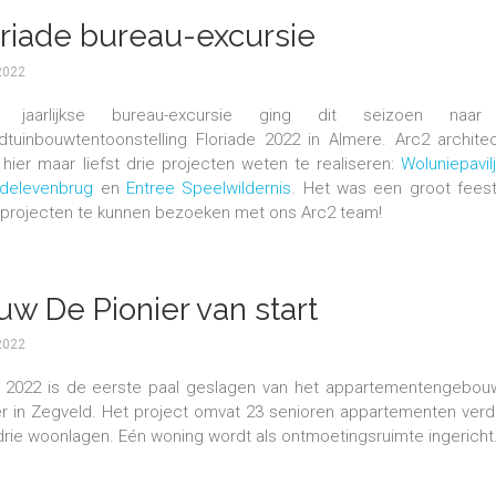
oriade bureau-excursie
2022
 jaarlijkse bureau-excursie ging dit seizoen naa
dtuinbouwtentoonstelling Floriade 2022 in Almere. Arc2 archite
 hier maar liefst drie projecten weten te realiseren:
Woluniepavil
delevenbrug
en
Entree Speelwildernis
. Het was een groot fees
projecten te kunnen bezoeken met ons Arc2 team!
uw De Pionier van start
2022
 2022 is de eerste paal geslagen van het appartementengebou
er in Zegveld. Het project omvat 23 senioren appartementen ver
drie woonlagen. Eén woning wordt als ontmoetingsruimte ingericht