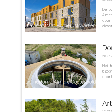
De bo
Almer
door 
Laviniastraat Homeruskwartier
alvas
Do
20.07.
Het h
bijzo
door 
DomeHome Almere Oosterwold
Ar
12.07.