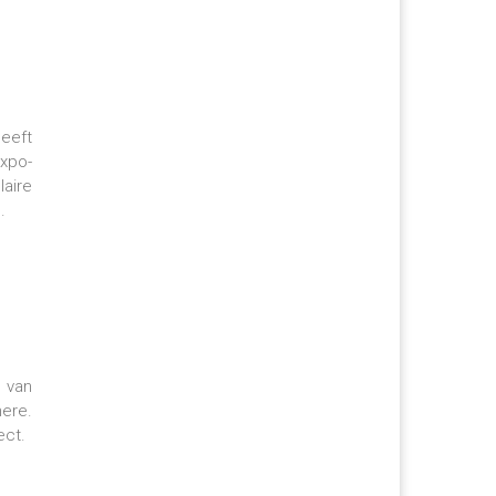
heeft
expo-
laire
s.
e van
ere.
ect.