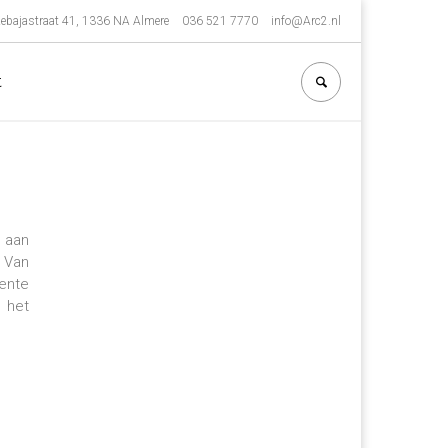
ebajastraat 41, 1336 NA Almere
036 521 7770
info@Arc2.nl
t
 aan
 Van
ente
 het