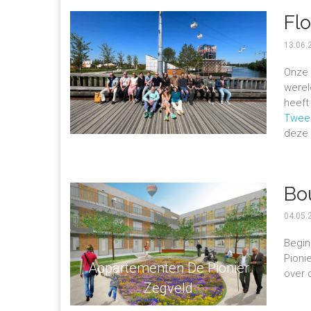
Fl
13.06.
Onze
werel
heeft
Twee
deze 
Bo
04.05.
Begin
Pioni
Appartementen De Pionier
over 
Zegveld