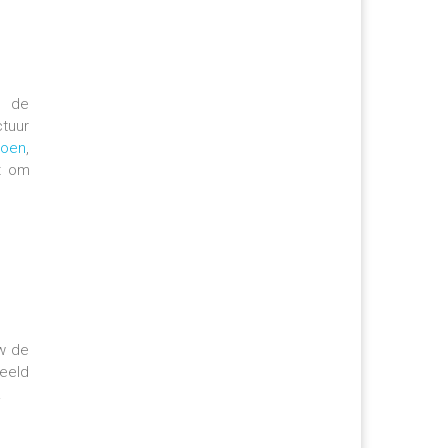
r de
ctuur
joen
,
t om
w de
deeld
.