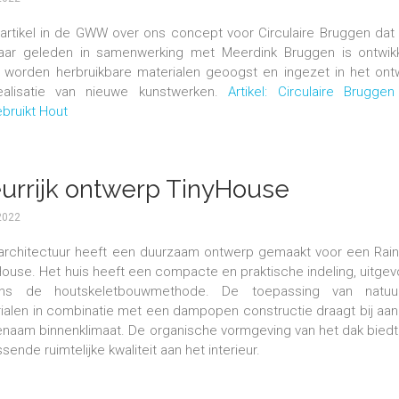
artikel in de GWW over ons concept voor Circulaire Bruggen dat
jaar geleden in samenwerking met Meerdink Bruggen is ontwikk
n worden herbruikbare materialen geoogst en ingezet in het on
ealisatie van nieuwe kunstwerken.
Artikel: Circulaire Brugge
bruikt Hout
eurrijk ontwerp TinyHouse
2022
architectuur heeft een duurzaam ontwerp gemaakt voor een Rai
House. Het huis heeft een compacte en praktische indeling, uitge
ens de houtskeletbouwmethode. De toepassing van natuurl
ialen in combinatie met een dampopen constructie draagt bij aa
naam binnenklimaat. De organische vormgeving van het dak bied
sende ruimtelijke kwaliteit aan het interieur.