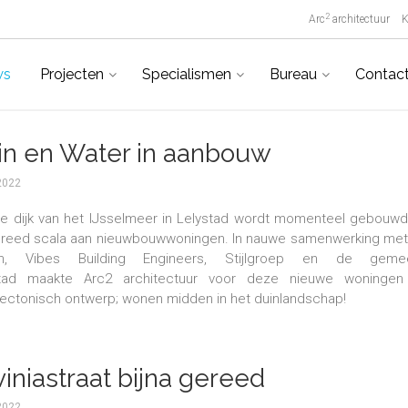
2
Arc
architectuur
K
ws
Projecten
Specialismen
Bureau
Contac
in en Water in aanbouw
2022
e dijk van het IJsselmeer in Lelystad wordt momenteel gebouwd
reed scala aan nieuwbouwwoningen. In nauwe samenwerking met
en, Vibes Building Engineers, Stijlgroep en de geme
stad maakte Arc2 architectuur voor deze nieuwe woningen
tectonisch ontwerp; wonen midden in het duinlandschap!
iniastraat bijna gereed
2022