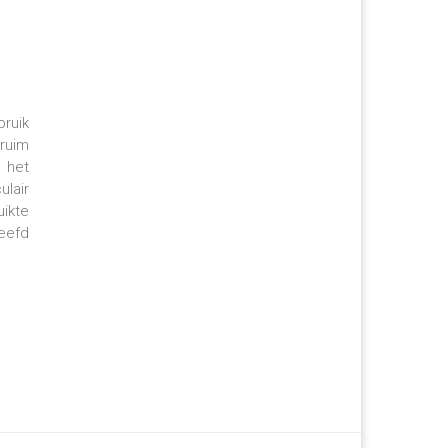
ruik
ruim
 het
lair
uikte
leefd