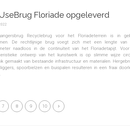
UseBrug Floriade opgeleverd
2022
gangersbrug Recyclebrug voor het Floriadeterrein is in geb
men. De rechtlijnige brug voegt zich met een lengte van 
eter naadloos in de continuïteit van het Floriadetapijt. Voor
teristieke ontwerp van het kunstwerk is op slimme wijze circu
ik gemaakt van bestaande infrastructuur en materialen. Hergebr
liggers, spoorbielzen en buispalen resulteren in een fraai door
.
7
8
9
10