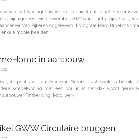
uw van het woningbouwproject Laviniastraat in het Homeruskwar
e is bijna gereed. Eind november 2022 wordt het project volgens
aannemer Van Pijkeren opgeleverd. Fotograaf Marc Broekman ma
t enkele mooie beelden.
meHome in aanbouw
2022
oogste punt van DomeHome in Almere Oosterwold is bereikt. 
ndere koepelwoning met een oculus in het dak wordt gerealis
houtbouwer Timberliving. Mooi werk!
tikel GWW Circulaire bruggen
2022