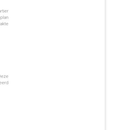
tier
 plan
akte
Deze
eerd