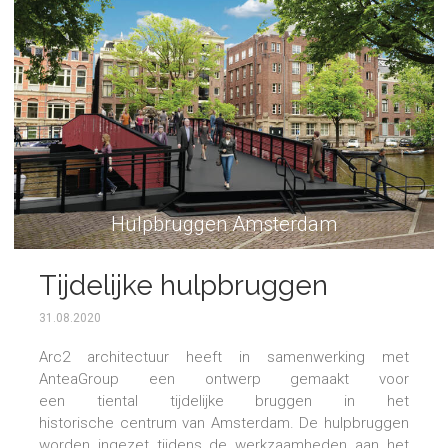
Hulpbruggen Amsterdam
Tijdelijke hulpbruggen
Amsterdam
31.08.2020
Arc2 architectuur heeft in samenwerking met
AnteaGroup een ontwerp gemaakt voor
een tiental tijdelijke bruggen in het
historische centrum van Amsterdam. De hulpbruggen
worden ingezet tijdens de werkzaamheden aan het