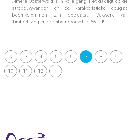
Almere Oosterwold is in volle gang. Het dak ligt op de
strobouwwanden en de karakteristieke douglas
boomkolommen zijn geplaatst. Vakwerk van
TimberLiving en prefabstrobouw Het Woud!
3
4
5
6
7
8
9
10
11
12