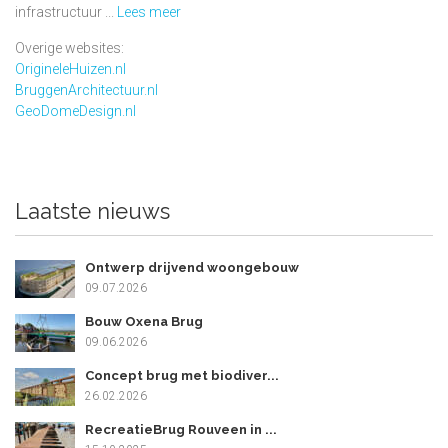
infrastructuur ...
Lees meer
Overige websites:
OrigineleHuizen.nl
BruggenArchitectuur.nl
GeoDomeDesign.nl
Laatste nieuws
Ontwerp drijvend woongebouw
09.07.2026
Bouw Oxena Brug
09.06.2026
Concept brug met biodiver...
26.02.2026
RecreatieBrug Rouveen in ...