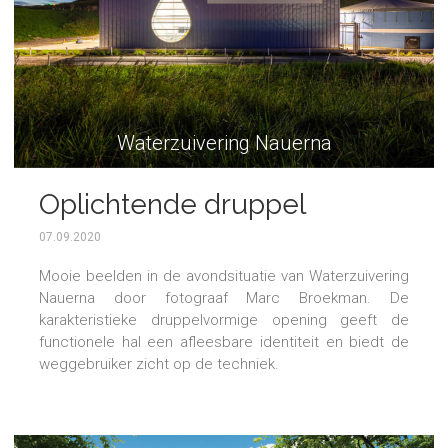
Waterzuivering Nauerna
Oplichtende druppel
Waterzuivering
07.09.2020
Mooie beelden in de avondsituatie van Waterzuivering
Nauerna door fotograaf Marc Broekman. De
karakteristieke druppelvormige opening geeft de
functionele hal een afleesbare identiteit en biedt de
weggebruiker zicht op de techniek.