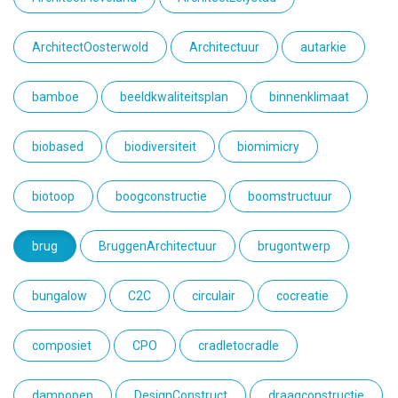
ArchitectOosterwold
Architectuur
autarkie
bamboe
beeldkwaliteitsplan
binnenklimaat
biobased
biodiversiteit
biomimicry
biotoop
boogconstructie
boomstructuur
brug
BruggenArchitectuur
brugontwerp
bungalow
C2C
circulair
cocreatie
composiet
CPO
cradletocradle
dampopen
DesignConstruct
draagconstructie