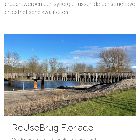
brugontwerpen een synergie tussen de constructieve
en esthetische kwaliteiten.
ReUseBrug Floriade
opgeleverd
Voetgangersbrug Recyclebrug voor het