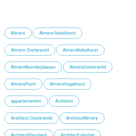
Almere
Almere-Nobelhorst
Almere-Oosterwold
AlmereNobelhorst
AlmereNoorderplassen
AlmereOosterwold
AlmerePoort
AlmereVogelhorst
appartementen
Architect
Architect-Oosterwold
ArchitectAlmere
ArchitectFlevoland
ArchitectLelystad