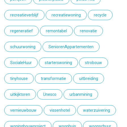
recreatieverblijf
recreatiewoning
recycle
regeneratief
remontabel
renovatie
schuurwoning
SeniorenAppartementen
SocialeHuur
starterswoning
strobouw
tinyhouse
transformatie
uitbreiding
uitkijktoren
Unesco
urbanmining
vernieuwbouw
vissenhotel
waterzuivering
woningbouwproject
woonhuis
woonschuur