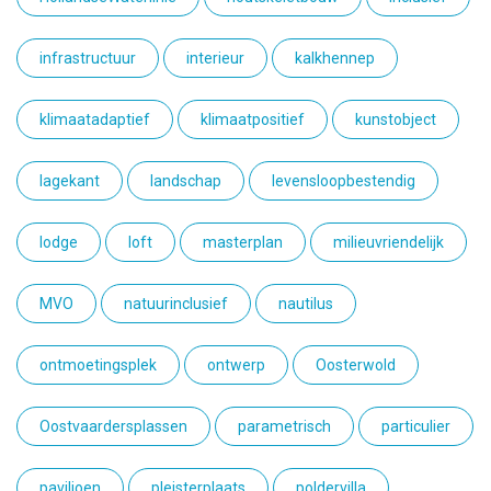
infrastructuur
interieur
kalkhennep
klimaatadaptief
klimaatpositief
kunstobject
lagekant
landschap
levensloopbestendig
lodge
loft
masterplan
milieuvriendelijk
MVO
natuurinclusief
nautilus
ontmoetingsplek
ontwerp
Oosterwold
Oostvaardersplassen
parametrisch
particulier
paviljoen
pleisterplaats
poldervilla