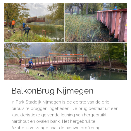
BalkonBrug Nijmegen
In Park Staddijk Nijmegen is de eerste van de drie
circulaire bruggen ingehesen. De brug bestaat uit een
karakteristieke golvende leuning van hergebruikt
hardhout en ovalen bank. Het hergebruikte
Azobe is verzaagd naar de nieuwe profilering