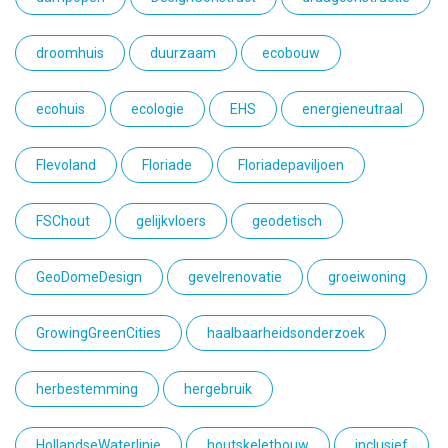
droomhuis
duurzaam
ecobouw
ecohuis
ecologie
EHS
energieneutraal
Flevoland
Floriade
Floriadepaviljoen
FSChout
gelijkvloers
geodetisch
GeoDomeDesign
gevelrenovatie
groeiwoning
GrowingGreenCities
haalbaarheidsonderzoek
herbestemming
hergebruik
HollandseWaterlinie
houtskeletbouw
inclusief