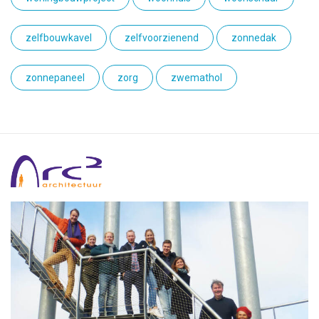
zelfbouwkavel
zelfvoorzienend
zonnedak
zonnepaneel
zorg
zwemathol