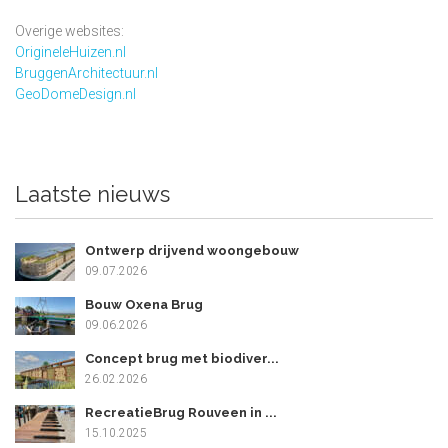
Overige websites:
OrigineleHuizen.nl
BruggenArchitectuur.nl
GeoDomeDesign.nl
Laatste nieuws
Ontwerp drijvend woongebouw
09.07.2026
Bouw Oxena Brug
09.06.2026
Concept brug met biodiver...
26.02.2026
RecreatieBrug Rouveen in ...
15.10.2025