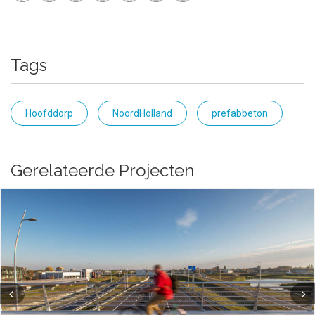
Tags
Hoofddorp
NoordHolland
prefabbeton
Gerelateerde Projecten