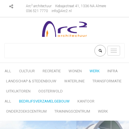
2
Arc
architectuur
Kebajastraat 41, 1336 NA Almere
036 521 7770
info@Arc2.nl
Toggle
navigati
ALL
CULTUUR
RECREATIE
WONEN
WERK
INFRA
LANDSCHAP & STEDENBOUW
WATERLINIE
TRANSFORMATIE
UITKIJKTOREN
OOSTERWOLD
ALL
BEDRIJFSVERZAMELGEBOUW
KANTOOR
ONDERZOEKSCENTRUM
TRAININGSCENTRUM
WERK