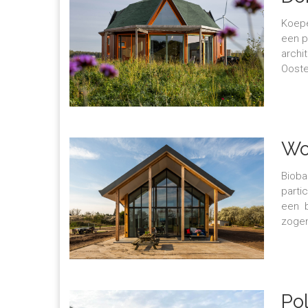
Koepe
een p
archi
Ooste
Wo
Bioba
parti
een b
zogen
Pol