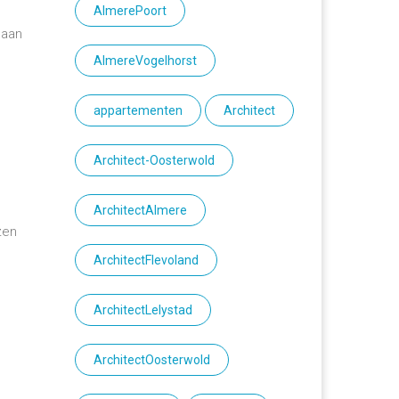
AlmerePoort
 aan
s
AlmereVogelhorst
appartementen
Architect
Architect-Oosterwold
ArchitectAlmere
zen
ArchitectFlevoland
ArchitectLelystad
ArchitectOosterwold