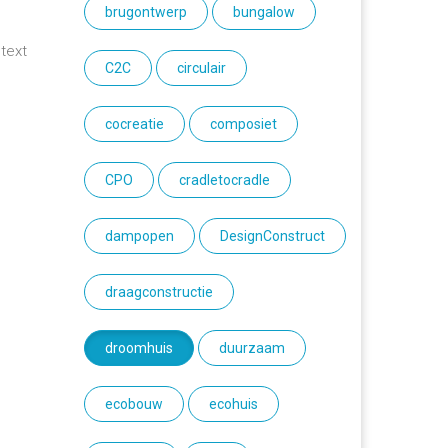
brugontwerp
bungalow
text
C2C
circulair
n
cocreatie
composiet
CPO
cradletocradle
dampopen
DesignConstruct
draagconstructie
droomhuis
duurzaam
ecobouw
ecohuis