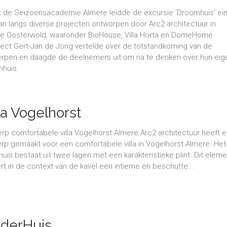
t de Seizoensacademie Almere leidde de excursie 'Droomhuis' ei
ari langs diverse projecten ontworpen door Arc2 architectuur in
e Oosterwold, waaronder BioHouse, Villa Horta en DomeHome.
tect Gert-Jan de Jong vertelde over de totstandkoming van de
rpen en daagde de deelnemers uit om na te denken over hun eig
mhuis.
la Vogelhorst
rp comfortabele villa Vogelhorst Almere Arc2 architectuur heeft 
rp gemaakt voor een comfortabele villa in Vogelhorst Almere. Het
uis bestaat uit twee lagen met een karakteristieke plint. Dit eleme
rt in de context van de kavel een intieme en beschutte...
lderHuis