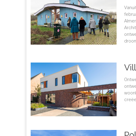
Vanui
febru
Almer
Archi
ontwe
droo
Vil
Ontwe
ontwe
woonh
creëe
Po