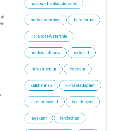
haalbaarheidsonderzoek
uit
herbestemming
hergebruik
 en
HollandseWaterlinie
houtskeletbouw
inclusief
infrastructuur
interieur
kalkhennep
klimaatadaptief
n
klimaatpositief
kunstobject
lagekant
landschap