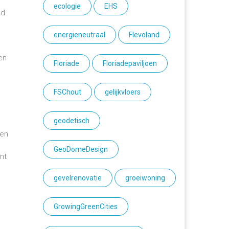
ecologie
EHS
nd
energieneutraal
Flevoland
en
Floriade
Floriadepaviljoen
FSChout
gelijkvloers
geodetisch
een
GeoDomeDesign
nt
gevelrenovatie
groeiwoning
GrowingGreenCities