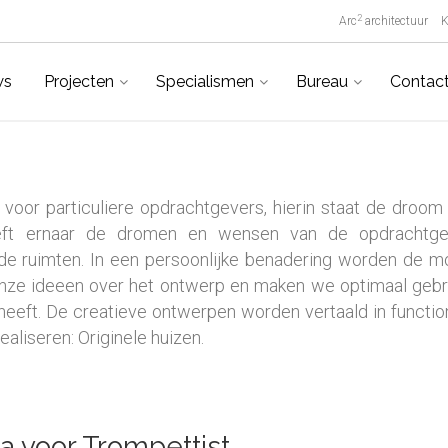
2
Arc
architectuur
K
ws
Projecten
Specialismen
Bureau
Contac
 voor particuliere opdrachtgevers, hierin staat de droom
reeft ernaar de dromen en wensen van de opdrachtge
de ruimten. In een persoonlijke benadering worden de m
ze ideeen over het ontwerp en maken we optimaal gebr
heeft. De creatieve ontwerpen worden vertaald in functio
ealiseren: Originele huizen.
la voor Trompettist