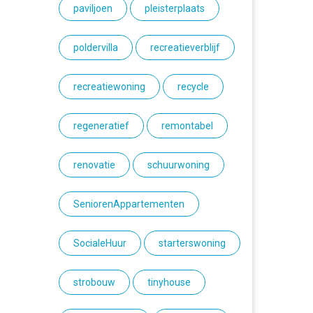
paviljoen
pleisterplaats
poldervilla
recreatieverblijf
recreatiewoning
recycle
regeneratief
remontabel
renovatie
schuurwoning
SeniorenAppartementen
SocialeHuur
starterswoning
strobouw
tinyhouse