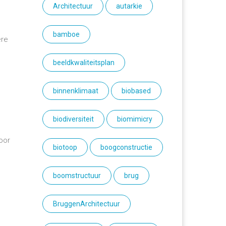
Architectuur
autarkie
bamboe
ere
beeldkwaliteitsplan
binnenklimaat
biobased
biodiversiteit
biomimicry
n
oor
biotoop
boogconstructie
boomstructuur
brug
BruggenArchitectuur