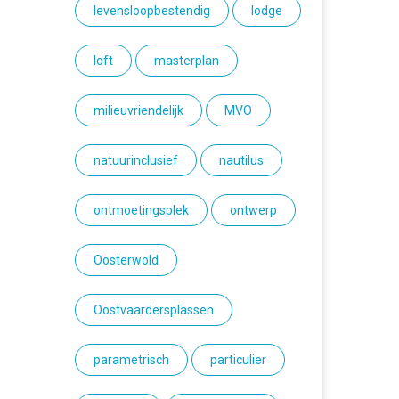
levensloopbestendig
lodge
loft
masterplan
milieuvriendelijk
MVO
natuurinclusief
nautilus
ontmoetingsplek
ontwerp
Oosterwold
Oostvaardersplassen
parametrisch
particulier