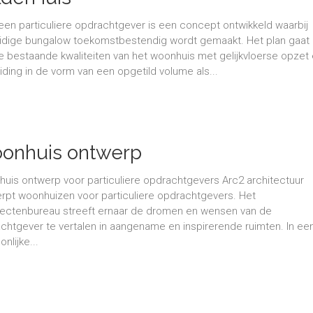
een particuliere opdrachtgever is een concept ontwikkeld waarbij
idige bungalow toekomstbestendig wordt gemaakt. Het plan gaat 
e bestaande kwaliteiten van het woonhuis met gelijkvloerse opzet
eiding in de vorm van een opgetild volume als...
onhuis ontwerp
uis ontwerp voor particuliere opdrachtgevers Arc2 architectuur
rpt woonhuizen voor particuliere opdrachtgevers. Het
tectenbureau streeft ernaar de dromen en wensen van de
chtgever te vertalen in aangename en inspirerende ruimten. In ee
nlijke...