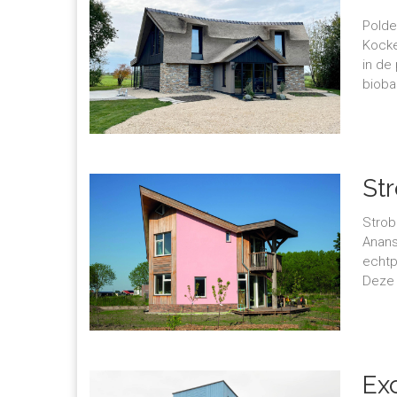
Polde
Kocke
in de
bioba
St
Strob
Anans
echtp
Deze 
Ex