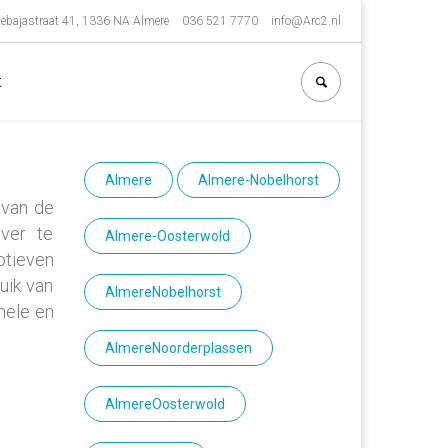
ebajastraat 41, 1336 NA Almere
036 521 7770
info@Arc2.nl
t
Almere
Almere-Nobelhorst
 van de
ver te
Almere-Oosterwold
otieven
uik van
AlmereNobelhorst
nele en
AlmereNoorderplassen
AlmereOosterwold