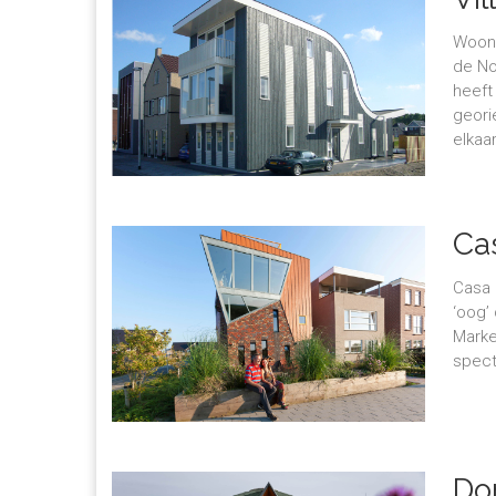
Woonh
de No
heeft
geori
elkaar
Ca
Casa 
‘oog’ 
Marke
spect
D