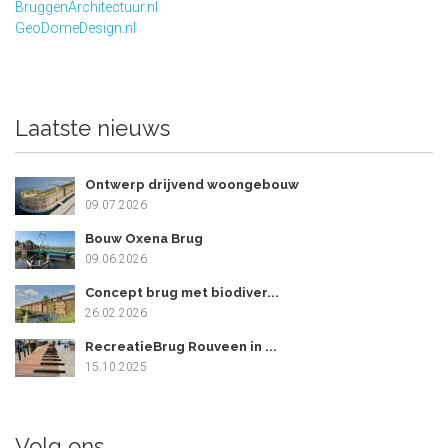
BruggenArchitectuur.nl
GeoDomeDesign.nl
Laatste nieuws
Ontwerp drijvend woongebouw
09.07.2026
Bouw Oxena Brug
09.06.2026
Concept brug met biodiver...
26.02.2026
RecreatieBrug Rouveen in ...
15.10.2025
Volg ons