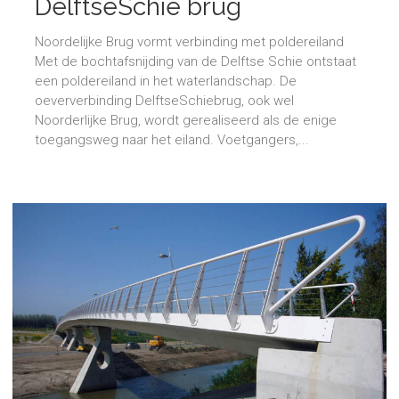
DelftseSchie brug
Noordelijke Brug vormt verbinding met poldereiland
Met de bochtafsnijding van de Delftse Schie ontstaat
een poldereiland in het waterlandschap. De
oeververbinding DelftseSchiebrug, ook wel
Noorderlijke Brug, wordt gerealiseerd als de enige
toegangsweg naar het eiland. Voetgangers,...