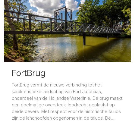
FortBrug
FortBrug vormt de nieuwe verbinding tot het
karakteristieke landschap van Fort Jutphaas,
onderdeel van de Hollandse Waterlinie. De brug maakt
een doelmatige oversteek, loodrecht geplaatst op
beide oevers. Met respect voor de historische taluds
zijn de landhoofden opgenomen in de taluds. De...