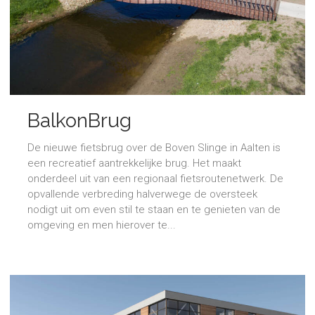
BalkonBrug
De nieuwe fietsbrug over de Boven Slinge in Aalten is
een recreatief aantrekkelijke brug. Het maakt
onderdeel uit van een regionaal fietsroutenetwerk. De
opvallende verbreding halverwege de oversteek
nodigt uit om even stil te staan en te genieten van de
omgeving en men hierover te...