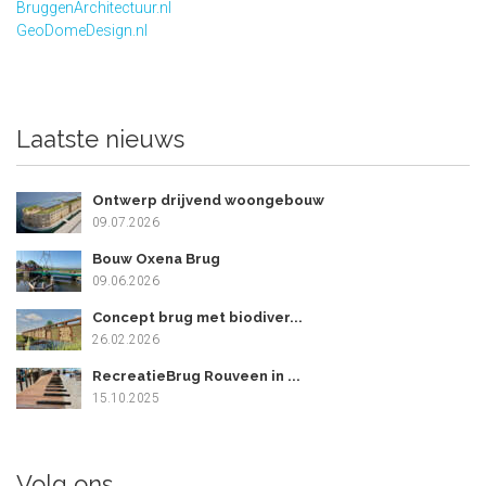
BruggenArchitectuur.nl
GeoDomeDesign.nl
Laatste nieuws
Ontwerp drijvend woongebouw
09.07.2026
Bouw Oxena Brug
09.06.2026
Concept brug met biodiver...
26.02.2026
RecreatieBrug Rouveen in ...
15.10.2025
Volg ons