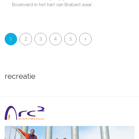
Boulevard in het hart van Brabant waar...
1
2
3
4
5
recreatie