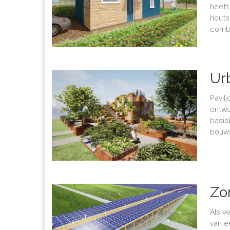
heeft
houts
combi
Ur
Pavil
ontwo
basis
bouws
Zo
Als v
van e