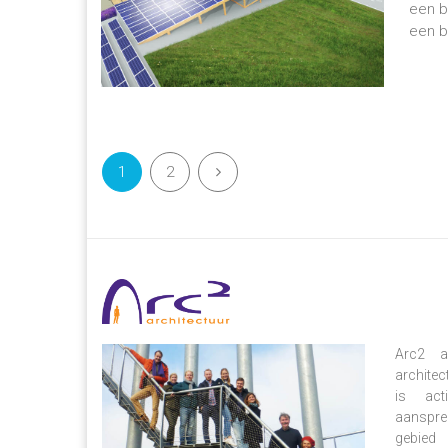
een b
een b
1
2
Arc2 ar
architec
is act
aanspre
gebied 