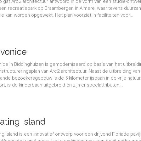
p gaf Arc2 architectuur antwoord in de vorm van een studie-ontwe
een recreatiepark op Braambergen in Almere, waar tevens duurza
ie kan worden opgewekt. Het plan voorziet in faciliteiten voor...
evonice
nice in Biddinghuizen is gemoderniseerd op basis van het uitbreidi
rstructureringsplan van Arc2 architectuur. Naast de uitbreiding van
ande bezoekersgebouw is de 5 kilometer ijsbaan in de vrije natuur
rt, is de kinderbaan uitgebreid en zijn er speelattributen...
ating Island
ing Island is een innovatief ontwerp voor een drijvend Floriade pavil
t Weerwater van Almere. Het autarkische paviljoen bezit onder mee