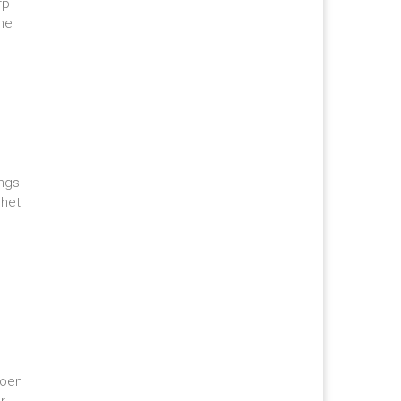
rp
me
ngs-
 het
joen
r