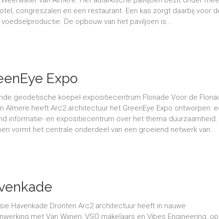
otel, congreszalen en een restaurant. Een kas zorgt daarbij voor d
 voedselproductie. De opbouw van het paviljoen is...
eenEye Expo
ende geodetische koepel expositiecentrum Floriade Voor de Flori
in Almere heeft Arc2 architectuur het GreenEye Expo ontworpen: 
end informatie- en expositiecentrum over het thema duurzaamheid.
joen vormt het centrale onderdeel van een groeiend netwerk van...
venkade
isie Havenkade Dronten Arc2 architectuur heeft in nauwe
werking met Van Wijnen, VSO makelaars en Vibes Engineering, op