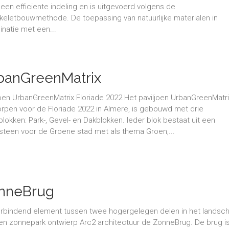
 een efficiente indeling en is uitgevoerd volgens de
keletbouwmethode. De toepassing van natuurlijke materialen in
natie met een...
banGreenMatrix
joen UrbanGreenMatrix Floriade 2022 Het paviljoen UrbanGreenMatri
rpen voor de Floriade 2022 in Almere, is gebouwd met drie
blokken: Park-, Gevel- en Dakblokken. Ieder blok bestaat uit een
teen voor de Groene stad met als thema Groen,...
nneBrug
erbindend element tussen twee hogergelegen delen in het landsc
en zonnepark ontwierp Arc2 architectuur de ZonneBrug. De brug i