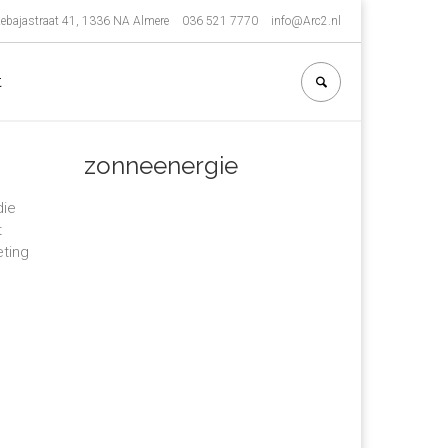
ebajastraat 41, 1336 NA Almere
036 521 7770
info@Arc2.nl
t
zonneenergie
die
t
eting