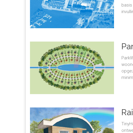
basis
invul
Pa
ParkW
woono
opgez
minim
Ra
TinyH
ontwe