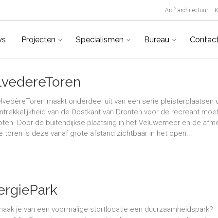
2
Arc
architectuur
K
ws
Projecten
Specialismen
Bureau
Contac
lvedereToren
lvedèreToren maakt onderdeel uit van een serie pleisterplaatsen 
ntrekkelijkheid van de Oostkant van Dronten voor de recreant moe
oten. Door de buitendijkse plaatsing in het Veluwemeer en de afm
e toren is deze vanaf grote afstand zichtbaar in het open...
ergiePark
aak je van een voormalige stortlocatie een duurzaamheidspark?