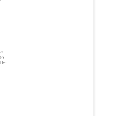
e
ade
een
 Het