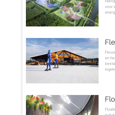
Hiero
voor 
energ
Fl
Flevo
en he
besta
ingeko
Flo
Float
in he