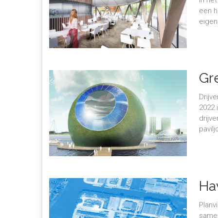
een h
eigen
Gr
Drijv
2022 
drijv
pavil
Ha
Planv
samen