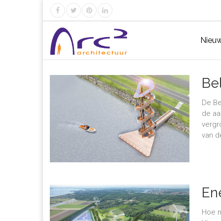
Nieu
Be
De Be
de aa
vergr
van d
En
Hoe m