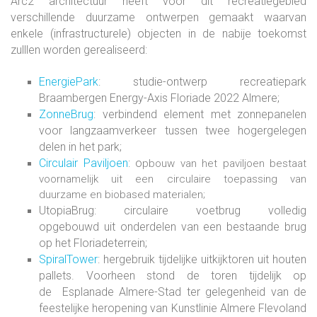
Arc2 architectuur heeft voor dit recreatiegebied
verschillende duurzame ontwerpen gemaakt waarvan
enkele (infrastructurele) objecten in de nabije toekomst
zulllen worden gerealiseerd:
EnergiePark
: studie-ontwerp recreatiepark
Braambergen Energy-Axis Floriade 2022 Almere;
ZonneBrug
: verbindend element met zonnepanelen
voor langzaamverkeer tussen twee hogergelegen
delen in het park;
Circulair Paviljoen
: o
pbouw van het paviljoen bestaat
voornamelijk uit een circulaire toepassing van
duurzame en biobased materialen;
UtopiaBrug: circulaire voetbrug volledig
opgebouwd uit onderdelen van een bestaande brug
op het Floriadeterrein;
SpiralTower
: hergebruik tijdelijke uitkijktoren uit houten
pallets. Voorheen stond de toren tijdelijk op
de Esplanade Almere-Stad ter gelegenheid van de
feestelijke heropening van Kunstlinie Almere Flevoland