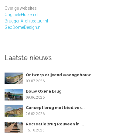
Overige websites:
OrigineleHuizen.nl
BruggenArchitectuur.nl
GeoDomeDesign.nl
Laatste nieuws
Ontwerp drijvend woongebouw
09.07.2026
Bouw Oxena Brug
09.06.2026
Concept brug met biodiver...
26.02.2026
RecreatieBrug Rouveen in ...
15.10.2025