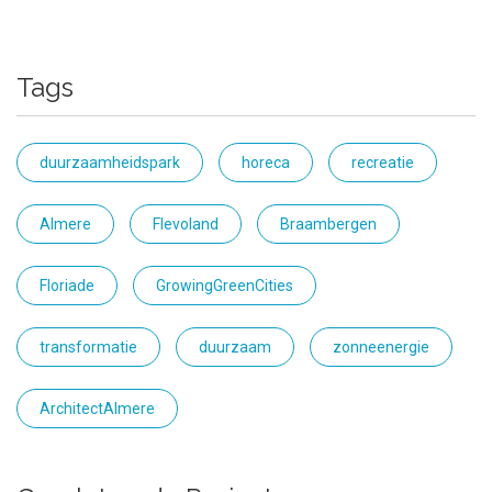
Tags
duurzaamheidspark
horeca
recreatie
Almere
Flevoland
Braambergen
Floriade
GrowingGreenCities
transformatie
duurzaam
zonneenergie
ArchitectAlmere