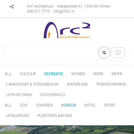
2
Arc
architectuur
Kebajastraat 41, 1336 NA Almere
036 521 7770
info@Arc2.nl
Toggle
navigati
ALL
CULTUUR
RECREATIE
WONEN
WERK
INFRA
LANDSCHAP & STEDENBOUW
WATERLINIE
TRANSFORMATIE
UITKIJKTOREN
OOSTERWOLD
ALL
ZOO
CONGRES
HORECA
HOTEL
SPORT
UITKIJKPUNT
PLEISTERPLAATSEN